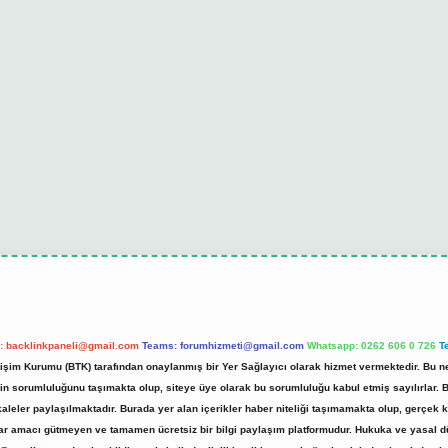
l:
backlinkpaneli@gmail.com
Teams:
forumhizmeti@gmail.com
Whatsapp: 0262 606 0 726
T
etişim Kurumu (BTK) tarafından onaylanmış bir Yer Sağlayıcı olarak hizmet vermektedir. Bu ne
 sorumluluğunu taşımakta olup, siteye üye olarak bu sorumluluğu kabul etmiş sayılırlar. Bu 
kaleler paylaşılmaktadır. Burada yer alan içerikler haber niteliği taşımamakta olup, gerç
z, kar amacı gütmeyen ve tamamen ücretsiz bir bilgi paylaşım platformudur. Hukuka ve yasal 