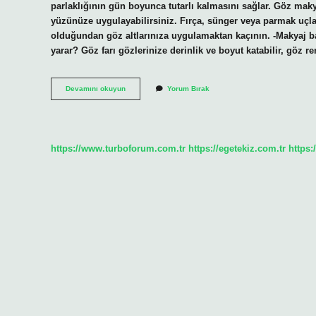
parlaklığının gün boyunca tutarlı kalmasını sağlar. Göz makya
yüzünüze uygulayabilirsiniz. Fırça, sünger veya parmak uçlar
olduğundan göz altlarınıza uygulamaktan kaçının. -Makyaj ba
yarar? Göz farı gözlerinize derinlik ve boyut katabilir, göz 
Eyeshadow
Devamını okuyun
Yorum Bırak
Base
Ne
Demek
https://www.turboforum.com.tr
https://egetekiz.com.tr
https: