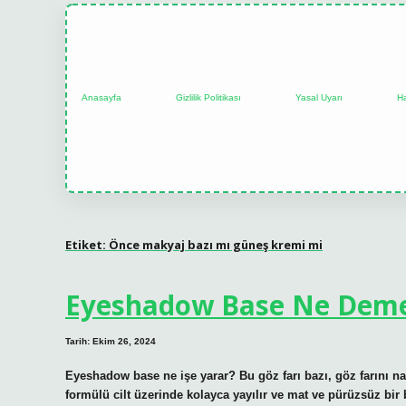
Anasayfa
Gizlilik Politikası
Yasal Uyarı
H
Etiket:
Önce makyaj bazı mı güneş kremi mi
Eyeshadow Base Ne Dem
Tarih: Ekim 26, 2024
Eyeshadow base ne işe yarar? Bu göz farı bazı, göz farını 
formülü cilt üzerinde kolayca yayılır ve mat ve pürüzsüz bir bi