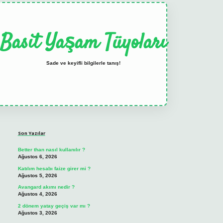
Basit Yaşam Tüyoları
Sade ve keyifli bilgilerle tanış!
Sidebar
elexbet
tulipbet güncel
Son Yazılar
Better than nasıl kullanılır ?
Ağustos 6, 2026
Katılım hesabı faize girer mi ?
Ağustos 5, 2026
Avangard akımı nedir ?
Ağustos 4, 2026
2 dönem yatay geçiş var mı ?
Ağustos 3, 2026