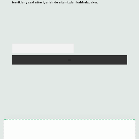
içerikler yasal süre içerisinde sitemizden kaldırılacaktır.
Arama
ulipbet güncel