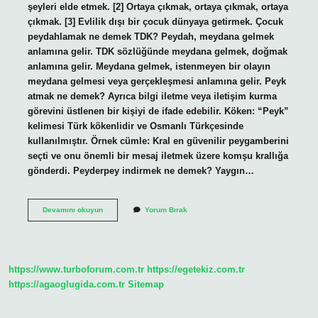
şeyleri elde etmek. [2] Ortaya çıkmak, ortaya çıkmak, ortaya
çıkmak. [3] Evlilik dışı bir çocuk dünyaya getirmek. Çocuk
peydahlamak ne demek TDK? Peydah, meydana gelmek
anlamına gelir. TDK sözlüğünde meydana gelmek, doğmak
anlamına gelir. Meydana gelmek, istenmeyen bir olayın
meydana gelmesi veya gerçekleşmesi anlamına gelir. Peyk
atmak ne demek? Ayrıca bilgi iletme veya iletişim kurma
görevini üstlenen bir kişiyi de ifade edebilir. Köken: “Peyk”
kelimesi Türk kökenlidir ve Osmanlı Türkçesinde
kullanılmıştır. Örnek cümle: Kral en güvenilir peygamberini
seçti ve onu önemli bir mesaj iletmek üzere komşu krallığa
gönderdi. Peyderpey indirmek ne demek? Yaygın…
Bebek
Devamını okuyun
Yorum Bırak
Peydahlamak
Ne
Demek
https://www.turboforum.com.tr
https://egetekiz.com.tr
https://agaoglugida.com.tr
Sitemap