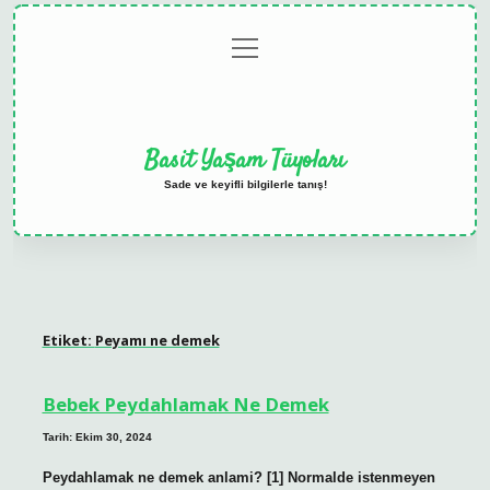
menüyü
Anasayfa
Gizlilik
Yasal
Hakkımızda
aç
Politikası
Uyarı
Basit Yaşam Tüyoları
Sade ve keyifli bilgilerle tanış!
Etiket:
Peyamı ne demek
Bebek Peydahlamak Ne Demek
Tarih: Ekim 30, 2024
Peydahlamak ne demek anlami? [1] Normalde istenmeyen