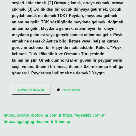
şeyleri elde etmek. [2] Ortaya çıkmak, ortaya çıkmak, ortaya
çıkmak. [3] Evlilik dışı bir çocuk dünyaya getirmek. Çocuk
peydahlamak ne demek TDK? Peydah, meydana gelmek
anlamına gelir. TDK sözlüğünde meydana gelmek, doğmak
anlamına gelir. Meydana gelmek, istenmeyen bir olayın
meydana gelmesi veya gerçekleşmesi anlamına gelir. Peyk
atmak ne demek? Ayrıca bilgi iletme veya iletişim kurma
görevini üstlenen bir kişiyi de ifade edebilir. Köken: “Peyk”
kelimesi Türk kökenlidir ve Osmanlı Türkçesinde
kullanılmıştır. Örnek cümle: Kral en güvenilir peygamberini
seçti ve onu önemli bir mesaj iletmek üzere komşu krallığa
gönderdi. Peyderpey indirmek ne demek? Yaygın…
Bebek
Devamını okuyun
Yorum Bırak
Peydahlamak
Ne
Demek
https://www.turboforum.com.tr
https://egetekiz.com.tr
https://agaoglugida.com.tr
Sitemap