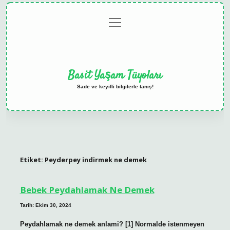
menüyü
Anasayfa
Gizlilik
Yasal
Hakkımızda
aç
Politikası
Uyarı
Basit Yaşam Tüyoları
Sade ve keyifli bilgilerle tanış!
Etiket:
Peyderpey indirmek ne demek
Bebek Peydahlamak Ne Demek
Tarih: Ekim 30, 2024
Peydahlamak ne demek anlami? [1] Normalde istenmeyen