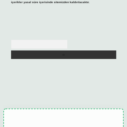
içerikler yasal süre içerisinde sitemizden kaldırılacaktır.
Arama
lipbet güncel