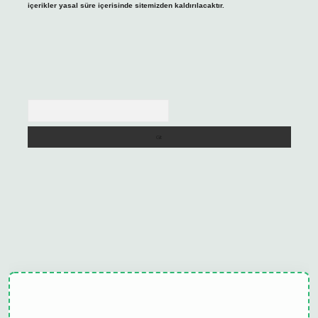
içerikler yasal süre içerisinde sitemizden kaldırılacaktır.
Arama
ulipbet güncel