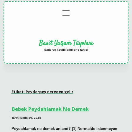
menüyü
Anasayfa
Gizlilik
Yasal
Hakkımızda
aç
Politikası
Uyarı
Basit Yaşam Tüyoları
Sade ve keyifli bilgilerle tanış!
Etiket:
Peyderpey nereden gelir
Bebek Peydahlamak Ne Demek
Tarih: Ekim 30, 2024
Peydahlamak ne demek anlami? [1] Normalde istenmeyen