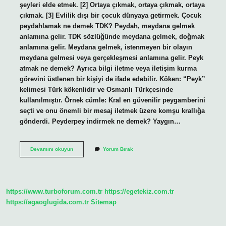
şeyleri elde etmek. [2] Ortaya çıkmak, ortaya çıkmak, ortaya
çıkmak. [3] Evlilik dışı bir çocuk dünyaya getirmek. Çocuk
peydahlamak ne demek TDK? Peydah, meydana gelmek
anlamına gelir. TDK sözlüğünde meydana gelmek, doğmak
anlamına gelir. Meydana gelmek, istenmeyen bir olayın
meydana gelmesi veya gerçekleşmesi anlamına gelir. Peyk
atmak ne demek? Ayrıca bilgi iletme veya iletişim kurma
görevini üstlenen bir kişiyi de ifade edebilir. Köken: “Peyk”
kelimesi Türk kökenlidir ve Osmanlı Türkçesinde
kullanılmıştır. Örnek cümle: Kral en güvenilir peygamberini
seçti ve onu önemli bir mesaj iletmek üzere komşu krallığa
gönderdi. Peyderpey indirmek ne demek? Yaygın…
Bebek
Devamını okuyun
Yorum Bırak
Peydahlamak
Ne
Demek
https://www.turboforum.com.tr
https://egetekiz.com.tr
https://agaoglugida.com.tr
Sitemap