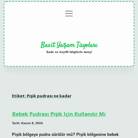
menüyü
Anasayfa
Gizlilik
Yasal
Hakkımızda
aç
Politikası
Uyarı
Basit Yaşam Tüyoları
Sade ve keyifli bilgilerle tanış!
Etiket:
Pişik pudrası ne kadar
Bebek Pudrası Pişik Için Kullanılır Mı
Tarih: Kasım 8, 2024
Pişik bölgeye pudra sürülür mü? Pişik bölgesine bebek