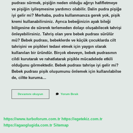
pudrası sürmek, pişiğin neden olduğu ağrıyı hafifletmeye
ve pişiğin iyileşmesine yardımcı olabilir. Dalin pudra pişiğe
iyi gelir mi? Merhaba, pudra kullanmanıza gerek yok, pişik
kremi kullanabilirsiniz. Ayrıca bebeğinizin ayak bileği
bölgesine de sürerek terlemeden dolayı oluşabilecek tahrişi
önleyebilirsiniz. Tahriş olan yere bebek pudrası sürülür
mü? Bebek pudrası, bebeklerde ve küçük çocuklarda cilt
tahrişini ve pişikleri tedavi etmek için yaygın olarak
kullanılan bir üründür. Birçok ebeveyn, bebek pudrasının
cildi kurutarak ve rahatlatarak pişikle mücadelede etkili
olduğunu görmektedir. Bebek pudrası tahrişe iyi gelir mi?
Bebek pudrası pişik oluşumunu önlemek için kullanılabilse
de, ciltte kuruma…
Bebek
Devamını okuyun
Yorum Bırak
Pudrası
Pişik
Için
Kullanılır
Mı
https://www.turboforum.com.tr
https://egetekiz.com.tr
https://agaoglugida.com.tr
Sitemap