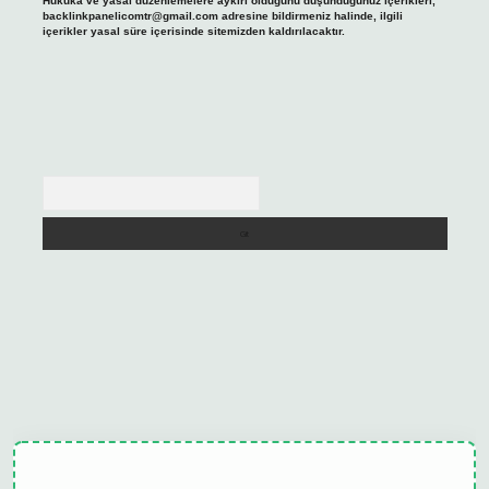
Hukuka ve yasal düzenlemelere aykırı olduğunu düşündüğünüz içerikleri,
backlinkpanelicomtr@gmail.com
adresine bildirmeniz halinde, ilgili
içerikler yasal süre içerisinde sitemizden kaldırılacaktır.
Arama
ulipbet güncel