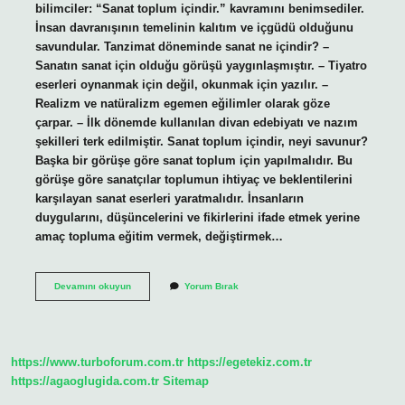
bilimciler: “Sanat toplum içindir.” kavramını benimsediler.
İnsan davranışının temelinin kalıtım ve içgüdü olduğunu
savundular. Tanzimat döneminde sanat ne içindir? –
Sanatın sanat için olduğu görüşü yaygınlaşmıştır. – Tiyatro
eserleri oynanmak için değil, okunmak için yazılır. –
Realizm ve natüralizm egemen eğilimler olarak göze
çarpar. – İlk dönemde kullanılan divan edebiyatı ve nazım
şekilleri terk edilmiştir. Sanat toplum içindir, neyi savunur?
Başka bir görüşe göre sanat toplum için yapılmalıdır. Bu
görüşe göre sanatçılar toplumun ihtiyaç ve beklentilerini
karşılayan sanat eserleri yaratmalıdır. İnsanların
duygularını, düşüncelerini ve fikirlerini ifade etmek yerine
amaç topluma eğitim vermek, değiştirmek…
Sanat
Devamını okuyun
Yorum Bırak
Toplum
Içindir
Anlayışı
Hangi
Dönem
https://www.turboforum.com.tr
https://egetekiz.com.tr
https://agaoglugida.com.tr
Sitemap