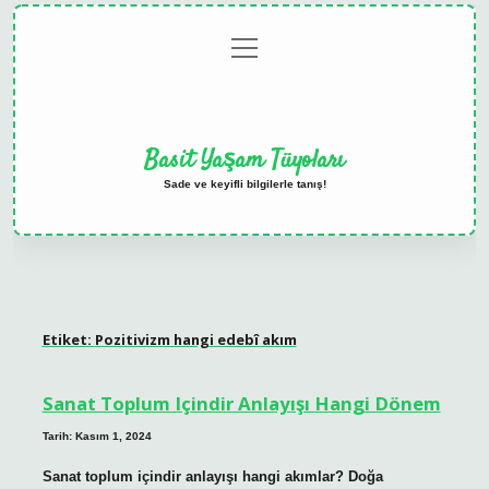
menüyü
Anasayfa
Gizlilik
Yasal
Hakkımızda
aç
Politikası
Uyarı
Basit Yaşam Tüyoları
Sade ve keyifli bilgilerle tanış!
Etiket:
Pozitivizm hangi edebî akım
Sanat Toplum Içindir Anlayışı Hangi Dönem
Tarih: Kasım 1, 2024
Sanat toplum içindir anlayışı hangi akımlar? Doğa