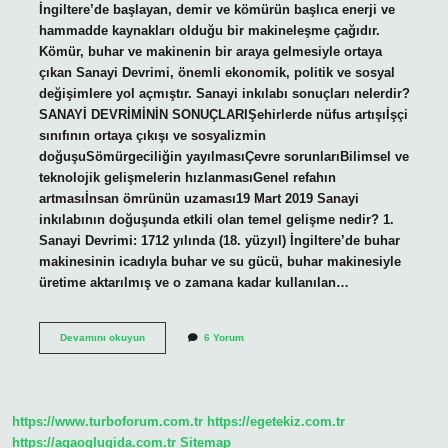
İngiltere’de başlayan, demir ve kömürün başlıca enerji ve
hammadde kaynakları olduğu bir makineleşme çağıdır.
Kömür, buhar ve makinenin bir araya gelmesiyle ortaya
çıkan Sanayi Devrimi, önemli ekonomik, politik ve sosyal
değişimlere yol açmıştır. Sanayi inkılabı sonuçları nelerdir?
SANAYİ DEVRİMİNİN SONUÇLARIŞehirlerde nüfus artışıİşçi
sınıfının ortaya çıkışı ve sosyalizmin
doğuşuSömürgeciliğin yayılmasıÇevre sorunlarıBilimsel ve
teknolojik gelişmelerin hızlanmasıGenel refahın
artmasıİnsan ömrünün uzaması19 Mart 2019 Sanayi
inkılabının doğuşunda etkili olan temel gelişme nedir? 1.
Sanayi Devrimi: 1712 yılında (18. yüzyıl) İngiltere’de buhar
makinesinin icadıyla buhar ve su gücü, buhar makinesiyle
üretime aktarılmış ve o zamana kadar kullanılan…
Sanayi
Devamını okuyun
6 Yorum
Inkılabının
Amacı
Nedir
https://www.turboforum.com.tr
https://egetekiz.com.tr
https://agaoglugida.com.tr
Sitemap