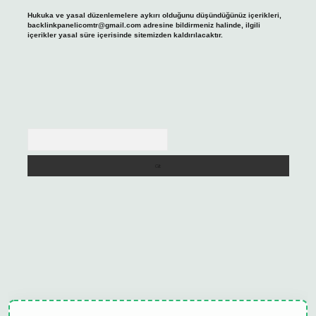
Hukuka ve yasal düzenlemelere aykırı olduğunu düşündüğünüz içerikleri,
backlinkpanelicomtr@gmail.com
adresine bildirmeniz halinde, ilgili
içerikler yasal süre içerisinde sitemizden kaldırılacaktır.
Arama
xbet
tulipbet güncel