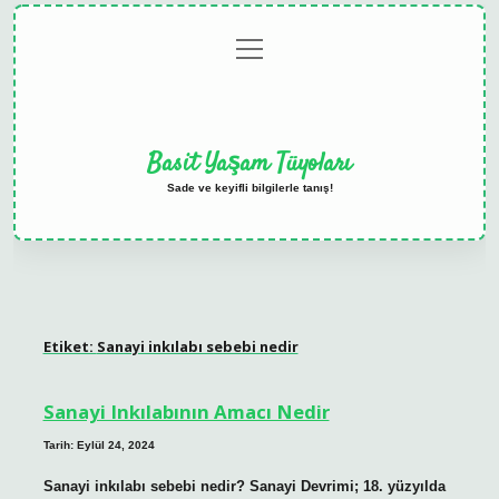
menüyü
Anasayfa
Gizlilik
Yasal
Hakkımızda
aç
Politikası
Uyarı
Basit Yaşam Tüyoları
Sade ve keyifli bilgilerle tanış!
Etiket:
Sanayi inkılabı sebebi nedir
Sanayi Inkılabının Amacı Nedir
Tarih: Eylül 24, 2024
Sanayi inkılabı sebebi nedir? Sanayi Devrimi; 18. yüzyılda