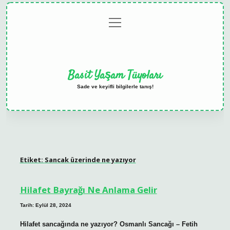
menüyü
Anasayfa
Gizlilik
Yasal
Hakkımızda
aç
Politikası
Uyarı
Basit Yaşam Tüyoları
Sade ve keyifli bilgilerle tanış!
Etiket:
Sancak üzerinde ne yazıyor
Hilafet Bayrağı Ne Anlama Gelir
Tarih: Eylül 28, 2024
Hilafet sancağında ne yazıyor? Osmanlı Sancağı – Fetih