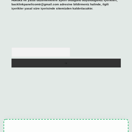
Hukuka ve yasal düzenlemelere aykırı olduğunu düşündüğünüz içerikleri,
backlinkpanelicomtr@gmail.com
adresine bildirmeniz halinde, ilgili
içerikler yasal süre içerisinde sitemizden kaldırılacaktır.
Arama
ulipbet güncel