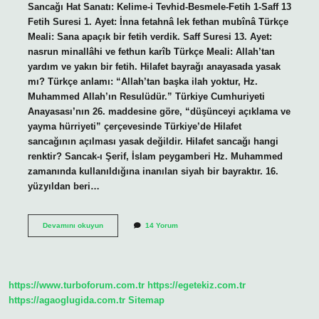
Sancağı Hat Sanatı: Kelime-i Tevhid-Besmele-Fetih 1-Saff 13
Fetih Suresi 1. Ayet: İnna fetahnâ lek fethan mubînâ Türkçe
Meali: Sana apaçık bir fetih verdik. Saff Suresi 13. Ayet:
nasrun minallâhi ve fethun karîb Türkçe Meali: Allah’tan
yardım ve yakın bir fetih. Hilafet bayrağı anayasada yasak
mı? Türkçe anlamı: “Allah’tan başka ilah yoktur, Hz.
Muhammed Allah’ın Resulüdür.” Türkiye Cumhuriyeti
Anayasası’nın 26. maddesine göre, “düşünceyi açıklama ve
yayma hürriyeti” çerçevesinde Türkiye’de Hilafet
sancağının açılması yasak değildir. Hilafet sancağı hangi
renktir? Sancak-ı Şerif, İslam peygamberi Hz. Muhammed
zamanında kullanıldığına inanılan siyah bir bayraktır. 16.
yüzyıldan beri…
Hilafet
Devamını okuyun
14 Yorum
Bayrağı
Ne
Anlama
Gelir
https://www.turboforum.com.tr
https://egetekiz.com.tr
https://agaoglugida.com.tr
Sitemap