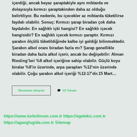
içerdiği, ancak beyaz şaraptakiyle aynı miktarda ve
dolayısıyla kırmızı şaraptakinden daha az olduğu
belirtiliyor. Bu nedenle, bu içecekler az miktarda tüketilirse
faydalı olabilir. Sonuç: Kırmızı şarap biradan çok daha
faydalıdır. En sağlıklı içki hangisi? En sağlıklı içecek
hangisidir? En sağlıklı içecek kırmızı şaraptır. Kırmızı
şarabın ölçülü tüketildiğinde kalbe iyi geldiği bilinmektedir.
Şarabın alkol oranı biradan fazla mı? Şarap genellikle
biradan daha fazla alkol içerir, ancak bu değişebilir: Alman
Riesling’leri %8 alkol içeriğine sahip olabilir. Güçlü koyu
biralar %8’in üzerinde, arpa şarapları %12’nin üzerinde
olabilir. Çoğu şarabın alkol içeriği %12-17’dir.15 Mart…
Şarap
Devamını okuyun
12 Yorum
Mı
Daha
Zararlı
Bira
Mı
https://www.turboforum.com.tr
https://egetekiz.com.tr
https://agaoglugida.com.tr
Sitemap