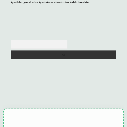
içerikler yasal süre içerisinde sitemizden kaldırılacaktır.
Arama
ulipbet güncel