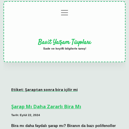
menüyü
Anasayfa
Gizlilik
Yasal
Hakkımızda
aç
Politikası
Uyarı
Basit Yaşam Tüyoları
Sade ve keyifli bilgilerle tanış!
Etiket:
Şaraptan sonra bira içilir mi
Şarap Mı Daha Zararlı Bira Mı
Tarih: Eylül 22, 2024
Bira mı daha faydalı şarap mı? Biranın da bazı polifenoller