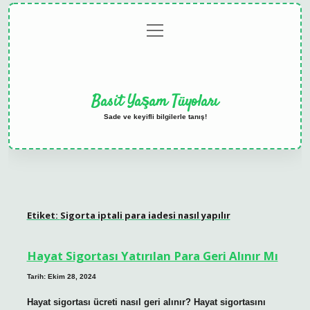
menüyü
Anasayfa
Gizlilik
Yasal
Hakkımızda
aç
Politikası
Uyarı
Basit Yaşam Tüyoları
Sade ve keyifli bilgilerle tanış!
Etiket:
Sigorta iptali para iadesi nasıl yapılır
Hayat Sigortası Yatırılan Para Geri Alınır Mı
Tarih: Ekim 28, 2024
Hayat sigortası ücreti nasıl geri alınır? Hayat sigortasını