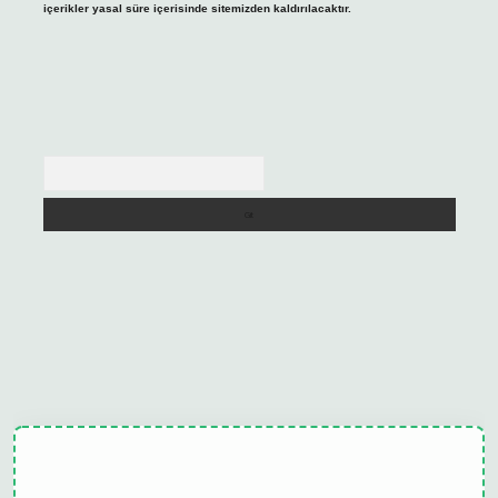
içerikler yasal süre içerisinde sitemizden kaldırılacaktır.
Arama
ulipbet güncel