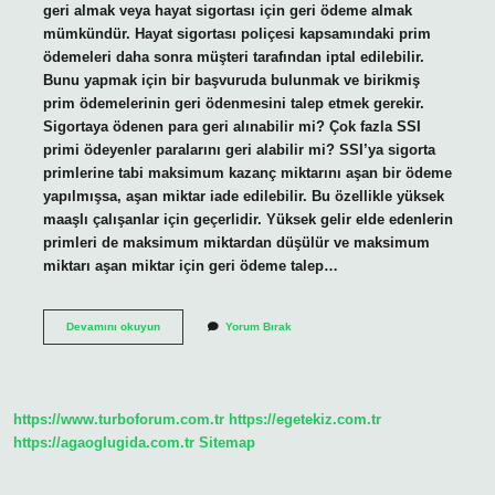
geri almak veya hayat sigortası için geri ödeme almak
mümkündür. Hayat sigortası poliçesi kapsamındaki prim
ödemeleri daha sonra müşteri tarafından iptal edilebilir.
Bunu yapmak için bir başvuruda bulunmak ve birikmiş
prim ödemelerinin geri ödenmesini talep etmek gerekir.
Sigortaya ödenen para geri alınabilir mi? Çok fazla SSI
primi ödeyenler paralarını geri alabilir mi? SSI’ya sigorta
primlerine tabi maksimum kazanç miktarını aşan bir ödeme
yapılmışsa, aşan miktar iade edilebilir. Bu özellikle yüksek
maaşlı çalışanlar için geçerlidir. Yüksek gelir elde edenlerin
primleri de maksimum miktardan düşülür ve maksimum
miktarı aşan miktar için geri ödeme talep…
Hayat
Devamını okuyun
Yorum Bırak
Sigortası
Yatırılan
Para
Geri
Alınır
https://www.turboforum.com.tr
https://egetekiz.com.tr
Mı
https://agaoglugida.com.tr
Sitemap