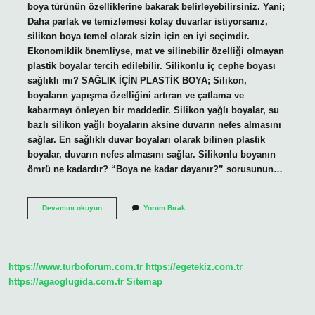
boya türünün özelliklerine bakarak belirleyebilirsiniz. Yani;
Daha parlak ve temizlemesi kolay duvarlar istiyorsanız,
silikon boya temel olarak sizin için en iyi seçimdir.
Ekonomiklik önemliyse, mat ve silinebilir özelliği olmayan
plastik boyalar tercih edilebilir. Silikonlu iç cephe boyası
sağlıklı mı? SAĞLIK İÇİN PLASTİK BOYA; Silikon,
boyaların yapışma özelliğini artıran ve çatlama ve
kabarmayı önleyen bir maddedir. Silikon yağlı boyalar, su
bazlı silikon yağlı boyaların aksine duvarın nefes almasını
sağlar. En sağlıklı duvar boyaları olarak bilinen plastik
boyalar, duvarın nefes almasını sağlar. Silikonlu boyanın
ömrü ne kadardır? “Boya ne kadar dayanır?” sorusunun…
Silikonlu
Devamını okuyun
Yorum Bırak
Iç
Cephe
Boyası
Iyi
Mi
https://www.turboforum.com.tr
https://egetekiz.com.tr
https://agaoglugida.com.tr
Sitemap