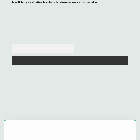
içerikler yasal süre içerisinde sitemizden kaldırılacaktır.
Arama
ulipbet güncel