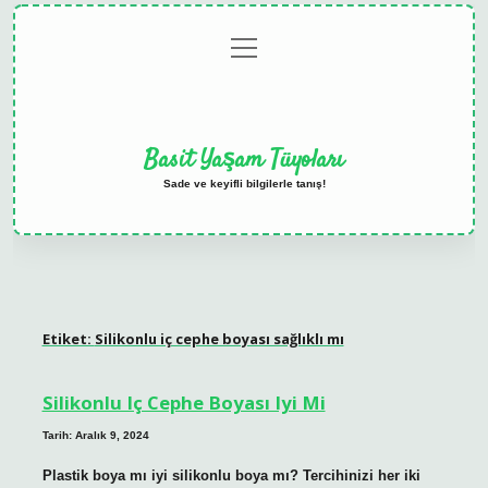
menüyü
Anasayfa
Gizlilik
Yasal
Hakkımızda
aç
Politikası
Uyarı
Basit Yaşam Tüyoları
Sade ve keyifli bilgilerle tanış!
Etiket:
Silikonlu iç cephe boyası sağlıklı mı
Silikonlu Iç Cephe Boyası Iyi Mi
Tarih: Aralık 9, 2024
Plastik boya mı iyi silikonlu boya mı? Tercihinizi her iki