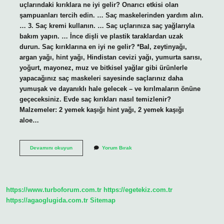
uçlarındaki kırıklara ne iyi gelir? Onarıcı etkisi olan
şampuanları tercih edin. … Saç maskelerinden yardım alın.
… 3. Saç kremi kullanın. … Saç uçlarınıza saç yağlarıyla
bakım yapın. … İnce dişli ve plastik taraklardan uzak
durun. Saç kırıklarına en iyi ne gelir? *Bal, zeytinyağı,
argan yağı, hint yağı, Hindistan cevizi yağı, yumurta sarısı,
yoğurt, mayonez, muz ve bitkisel yağlar gibi ürünlerle
yapacağınız saç maskeleri sayesinde saçlarınız daha
yumuşak ve dayanıklı hale gelecek – ve kırılmaların önüne
geçeceksiniz. Evde saç kırıkları nasıl temizlenir?
Malzemeler: 2 yemek kaşığı hint yağı, 2 yemek kaşığı
aloe…
Saç
Devamını okuyun
Yorum Bırak
Kırıklarını
Nasıl
Yok
Ederiz
https://www.turboforum.com.tr
https://egetekiz.com.tr
https://agaoglugida.com.tr
Sitemap