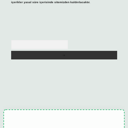
içerikler yasal süre içerisinde sitemizden kaldırılacaktır.
Arama
ulipbet güncel