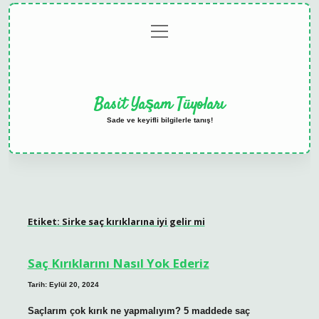
menüyü
Anasayfa
Gizlilik
Yasal
Hakkımızda
aç
Politikası
Uyarı
Basit Yaşam Tüyoları
Sade ve keyifli bilgilerle tanış!
Etiket:
Sirke saç kırıklarına iyi gelir mi
Saç Kırıklarını Nasıl Yok Ederiz
Tarih: Eylül 20, 2024
Saçlarım çok kırık ne yapmalıyım? 5 maddede saç