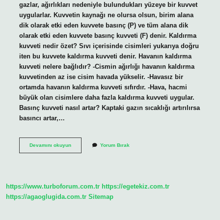
gazlar, ağırlıkları nedeniyle bulundukları yüzeye bir kuvvet
uygularlar. Kuvvetin kaynağı ne olursa olsun, birim alana
dik olarak etki eden kuvvete basınç (P) ve tüm alana dik
olarak etki eden kuvvete basınç kuvveti (F) denir. Kaldırma
kuvveti nedir özet? Sıvı içerisinde cisimleri yukarıya doğru
iten bu kuvvete kaldırma kuvveti denir. Havanın kaldırma
kuvveti nelere bağlıdır? -Cismin ağırlığı havanın kaldırma
kuvvetinden az ise cisim havada yükselir. -Havasız bir
ortamda havanın kaldırma kuvveti sıfırdır. -Hava, hacmi
büyük olan cisimlere daha fazla kaldırma kuvveti uygular.
Basınç kuvveti nasıl artar? Kaptaki gazın sıcaklığı artırılırsa
basıncı artar,…
Basınç
Devamını okuyun
Yorum Bırak
Kaldırma
Kuvveti
Nedir
https://www.turboforum.com.tr
https://egetekiz.com.tr
https://agaoglugida.com.tr
Sitemap