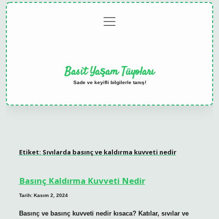
menüyü
Anasayfa
Gizlilik
Yasal
Hakkımızda
aç
Politikası
Uyarı
Basit Yaşam Tüyoları
Sade ve keyifli bilgilerle tanış!
Etiket:
Sıvılarda basınç ve kaldırma kuvveti nedir
Basınç Kaldırma Kuvveti Nedir
Tarih: Kasım 2, 2024
Basınç ve basınç kuvveti nedir kısaca? Katılar, sıvılar ve