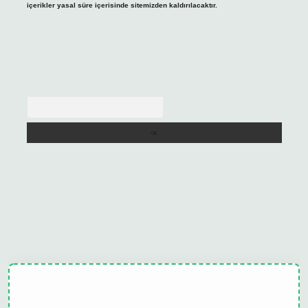
içerikler yasal süre içerisinde sitemizden kaldırılacaktır.
Arama
tulipbet güncel