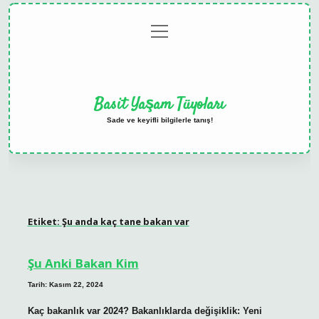
menüyü
Anasayfa
Gizlilik
Yasal
Hakkımızda
aç
Politikası
Uyarı
Basit Yaşam Tüyoları
Sade ve keyifli bilgilerle tanış!
Etiket:
Şu anda kaç tane bakan var
Şu Anki Bakan Kim
Tarih: Kasım 22, 2024
Kaç bakanlık var 2024? Bakanlıklarda değişiklik: Yeni