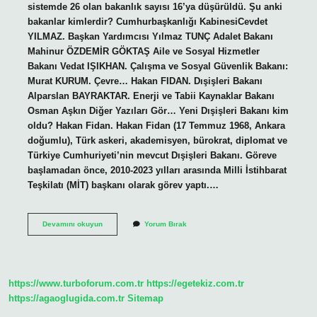
sistemde 26 olan bakanlık sayısı 16’ya düşürüldü. Şu anki
bakanlar kimlerdir? Cumhurbaşkanlığı KabinesiCevdet
YILMAZ. Başkan Yardımcısı Yılmaz TUNÇ Adalet Bakanı
Mahinur ÖZDEMİR GÖKTAŞ Aile ve Sosyal Hizmetler
Bakanı Vedat IŞIKHAN. Çalışma ve Sosyal Güvenlik Bakanı:
Murat KURUM. Çevre… Hakan FIDAN. Dışişleri Bakanı
Alparslan BAYRAKTAR. Enerji ve Tabii Kaynaklar Bakanı
Osman Aşkın Diğer Yazıları Gör… Yeni Dışişleri Bakanı kim
oldu? Hakan Fidan. Hakan Fidan (17 Temmuz 1968, Ankara
doğumlu), Türk askeri, akademisyen, bürokrat, diplomat ve
Türkiye Cumhuriyeti’nin mevcut Dışişleri Bakanı. Göreve
başlamadan önce, 2010-2023 yılları arasında Milli İstihbarat
Teşkilatı (MİT) başkanı olarak görev yaptı.…
Şu
Devamını okuyun
Yorum Bırak
Anki
Bakan
Kim
https://www.turboforum.com.tr
https://egetekiz.com.tr
https://agaoglugida.com.tr
Sitemap