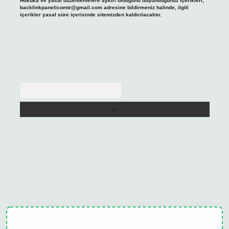
Hukuka ve yasal düzenlemelere aykırı olduğunu düşündüğünüz içerikleri,
backlinkpanelicomtr@gmail.com
adresine bildirmeniz halinde, ilgili
içerikler yasal süre içerisinde sitemizden kaldırılacaktır.
Arama
ulipbet güncel