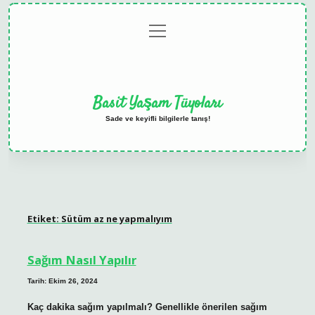
menüyü
Anasayfa
Gizlilik
Yasal
Hakkımızda
aç
Politikası
Uyarı
Basit Yaşam Tüyoları
Sade ve keyifli bilgilerle tanış!
Etiket:
Sütüm az ne yapmalıyım
Sağım Nasıl Yapılır
Tarih: Ekim 26, 2024
Kaç dakika sağım yapılmalı? Genellikle önerilen sağım