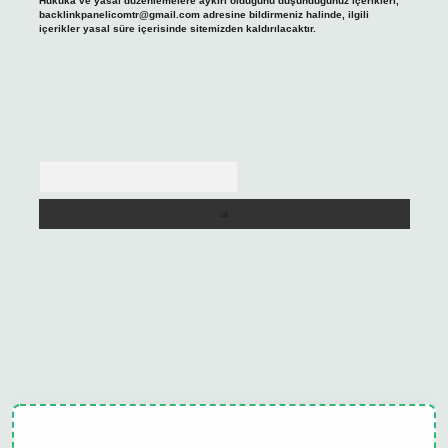
Hukuka ve yasal düzenlemelere aykırı olduğunu düşündüğünüz içerikleri,
backlinkpanelicomtr@gmail.com
adresine bildirmeniz halinde, ilgili
içerikler yasal süre içerisinde sitemizden kaldırılacaktır.
Arama
elexbet
tulipbet güncel