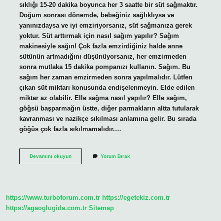
sıklığı 15-20 dakika boyunca her 3 saatte bir süt sağmaktır.
Doğum sonrası dönemde, bebeğiniz sağlıklıysa ve
yanınızdaysa ve iyi emziriyorsanız, süt sağmanıza gerek
yoktur. Süt arttırmak için nasıl sağım yapılır? Sağım
makinesiyle sağın! Çok fazla emzirdiğiniz halde anne
sütünün artmadığını düşünüyorsanız, her emzirmeden
sonra mutlaka 15 dakika pompanızı kullanın. Sağım. Bu
sağım her zaman emzirmeden sonra yapılmalıdır. Lütfen
çıkan süt miktarı konusunda endişelenmeyin. Elde edilen
miktar az olabilir. Elle sağma nasıl yapılır? Elle sağım,
göğsü başparmağın üstte, diğer parmakların altta tutularak
kavranması ve nazikçe sıkılması anlamına gelir. Bu sırada
göğüs çok fazla sıkılmamalıdır.…
Sağım
Devamını okuyun
Yorum Bırak
Nasıl
Yapılır
https://www.turboforum.com.tr
https://egetekiz.com.tr
https://agaoglugida.com.tr
Sitemap