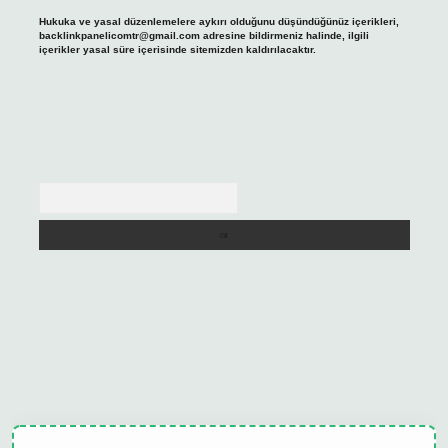
Hukuka ve yasal düzenlemelere aykırı olduğunu düşündüğünüz içerikleri,
backlinkpanelicomtr@gmail.com
adresine bildirmeniz halinde, ilgili
içerikler yasal süre içerisinde sitemizden kaldırılacaktır.
Arama
lipbet güncel