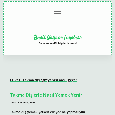
menüyü
Anasayfa
Gizlilik
Yasal
Hakkımızda
aç
Politikası
Uyarı
Basit Yaşam Tüyoları
Sade ve keyifli bilgilerle tanış!
Etiket:
Takma diş ağız yarası nasıl geçer
Takma Dişlerle Nasıl Yemek Yenir
Tarih: Kasım 4, 2024
Takma diş yemek yerken çıkıyor ne yapmalıyım?