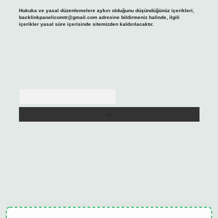
Hukuka ve yasal düzenlemelere aykırı olduğunu düşündüğünüz içerikleri,
backlinkpanelicomtr@gmail.com
adresine bildirmeniz halinde, ilgili
içerikler yasal süre içerisinde sitemizden kaldırılacaktır.
Arama
ulipbet güncel