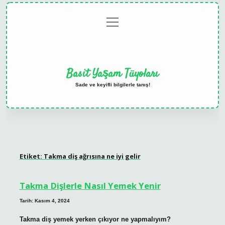
menüyü
Anasayfa
Gizlilik
Yasal
Hakkımızda
aç
Politikası
Uyarı
Basit Yaşam Tüyoları
Sade ve keyifli bilgilerle tanış!
Etiket:
Takma diş ağrısına ne iyi gelir
Takma Dişlerle Nasıl Yemek Yenir
Tarih: Kasım 4, 2024
Takma diş yemek yerken çıkıyor ne yapmalıyım?