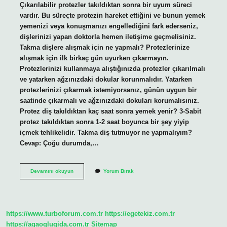
Çıkarılabilir protezler takıldıktan sonra bir uyum süreci
vardır. Bu süreçte protezin hareket ettiğini ve bunun yemek
yemenizi veya konuşmanızı engellediğini fark ederseniz,
dişlerinizi yapan doktorla hemen iletişime geçmelisiniz.
Takma dişlere alışmak için ne yapmalı? Protezlerinize
alışmak için ilk birkaç gün uyurken çıkarmayın.
Protezlerinizi kullanmaya alıştığınızda protezler çıkarılmalı
ve yatarken ağzınızdaki dokular korunmalıdır. Yatarken
protezlerinizi çıkarmak istemiyorsanız, günün uygun bir
saatinde çıkarmalı ve ağzınızdaki dokuları korumalısınız.
Protez diş takıldıktan kaç saat sonra yemek yenir? 3-Sabit
protez takıldıktan sonra 1-2 saat boyunca bir şey yiyip
içmek tehlikelidir. Takma diş tutmuyor ne yapmalıyım?
Cevap: Çoğu durumda,…
Takma
Devamını okuyun
Yorum Bırak
Dişlerle
Nasıl
Yemek
Yenir
https://www.turboforum.com.tr
https://egetekiz.com.tr
https://agaoglugida.com.tr
Sitemap