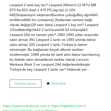
Leopard 2 tank kaç ton? Leopard 2MotorV-12 MTU MB
873 Ka-501 dizel 1.479 PS (ag,hp) (1.103
kW)Süspansiyon ekipmanıBurulma çubuğuBoş ağırlık60
tonMenzil460 km (ortalama) (Kullanılan zemine bağlı
olarak değişir)28 satır daha Leopard 1 kaç ton? Leopard
1ÖzellikleriAğırlık42.2 tonUzunluk9.54 mGenişlik3.
Leopard 2A4 ne zaman çıktı? 1982-1993 yılları arasında
satın alınan 391 Leopard 1 tankı ve 1993 yılında tekrar
satın alınan 320 Leopard 1 tankı Türkiye’yi tatmin
etmemiştir. Bu bağlamda birçok ülkenin tankları
incelenmiştir. 1998 yılında bir tank alım listesi hazırlanmış,
bu listede satın alınabilecek tanklar olarak LecLerc
Merkava Mark 3 ve Leopard 2A4 değerlendirilmiştir.
Türkiye’de kaç Leopard 2 tankı var? Haberde yer…
Leopard
Devamını okuyun
Yorum Bırak
2
Kaç
Ton
https://www.turboforum.com.tr
https://egetekiz.com.tr
https://agaoglugida.com.tr
Sitemap