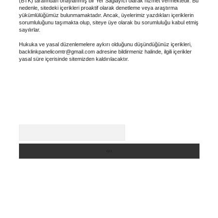
(BTK) tarafından onaylanmış bir Yer Sağlayıcı olarak hizmet vermektedir. Bu
nedenle, sitedeki içerikleri proaktif olarak denetleme veya araştırma
yükümlülüğümüz bulunmamaktadır. Ancak, üyelerimiz yazdıkları içeriklerin
sorumluluğunu taşımakta olup, siteye üye olarak bu sorumluluğu kabul etmiş
sayılırlar.
Hukuka ve yasal düzenlemelere aykırı olduğunu düşündüğünüz içerikleri,
backlinkpanelicomtr@gmail.com
adresine bildirmeniz halinde, ilgili içerikler
yasal süre içerisinde sitemizden kaldırılacaktır.
Arama