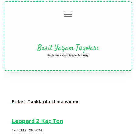
menüyü
Anasayfa
Gizlilik
Yasal
Hakkımızda
aç
Politikası
Uyarı
Basit Yaşam Tüyoları
Sade ve keyifli bilgilerle tanış!
Etiket:
Tanklarda klima var mı
Leopard 2 Kaç Ton
Tarih: Ekim 26, 2024