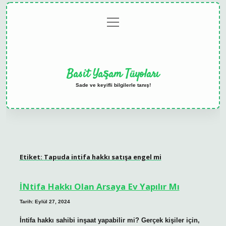
menüyü
Anasayfa
Gizlilik
Yasal
Hakkımızda
aç
Politikası
Uyarı
Basit Yaşam Tüyoları
Sade ve keyifli bilgilerle tanış!
Etiket:
Tapuda intifa hakkı satışa engel mi
İNtifa Hakkı Olan Arsaya Ev Yapılır Mı
Tarih: Eylül 27, 2024
İntifa hakkı sahibi inşaat yapabilir mi? Gerçek kişiler için,