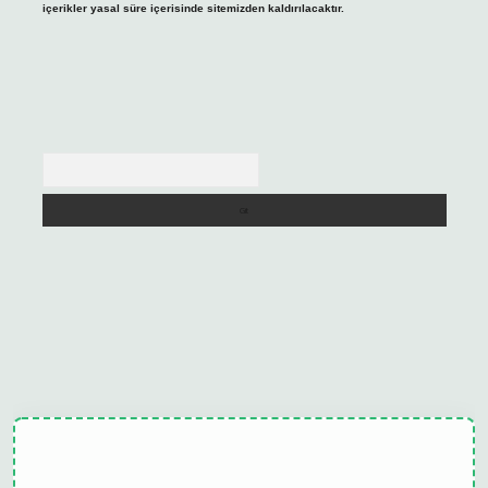
içerikler yasal süre içerisinde sitemizden kaldırılacaktır.
Arama
tulipbet güncel