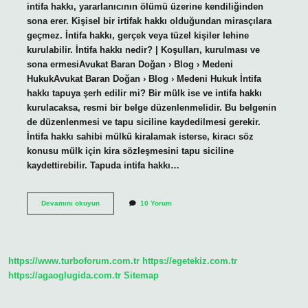
intifa hakkı, yararlanıcının ölümü üzerine kendiliğinden
sona erer. Kişisel bir irtifak hakkı olduğundan mirasçılara
geçmez. İntifa hakkı, gerçek veya tüzel kişiler lehine
kurulabilir. İntifa hakkı nedir? | Koşulları, kurulması ve
sona ermesiAvukat Baran Doğan › Blog › Medeni
HukukAvukat Baran Doğan › Blog › Medeni Hukuk İntifa
hakkı tapuya şerh edilir mi? Bir mülk ise ve intifa hakkı
kurulacaksa, resmi bir belge düzenlenmelidir. Bu belgenin
de düzenlenmesi ve tapu siciline kaydedilmesi gerekir.
İntifa hakkı sahibi mülkü kiralamak isterse, kiracı söz
konusu mülk için kira sözleşmesini tapu siciline
kaydettirebilir. Tapuda intifa hakkı…
İNtifa
Devamını okuyun
10 Yorum
Hakkı
Olan
Arsaya
Ev
Yapılır
https://www.turboforum.com.tr
https://egetekiz.com.tr
Mı
https://agaoglugida.com.tr
Sitemap