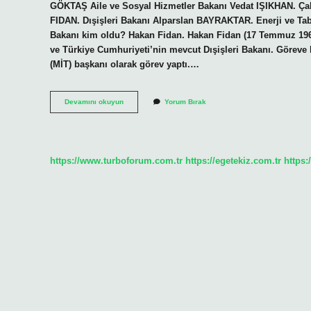
GÖKTAŞ Aile ve Sosyal Hizmetler Bakanı Vedat IŞIKHAN. Ç
FIDAN. Dışişleri Bakanı Alparslan BAYRAKTAR. Enerji ve Tab
Bakanı kim oldu? Hakan Fidan. Hakan Fidan (17 Temmuz 1968
ve Türkiye Cumhuriyeti’nin mevcut Dışişleri Bakanı. Göreve ba
(MİT) başkanı olarak görev yaptı.…
Şu
Devamını okuyun
Yorum Bırak
Anki
Bakan
Kim
https://www.turboforum.com.tr
https://egetekiz.com.tr
https: