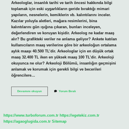
Arkeologlar, insanlık tarihi ve tarih öncesi hakkında bilgi
toplamak için eski uygarlıkların geride bıraktığı mimari
yapıların, nesnelerin, kemiklerin vb. kalıntılarını inceler.
Kazılar yoluyla aletleri, mağara resimlerini, bina
kalıntılarını gün ışığına çıkaran, bunları inceleyen,
değerlendiren ve koruyan kişidir. Arkeolog ne kadar maaş
alır? Bu grafikteki veriler ne anlama geliyor? Ankete katılan
kullanıcıların maaş verilerine göre bir arkeoloğun ortalama
aylık maaşı 40.500 TL’dir. Arkeologlar için en düşük ortak
maaş 32.400 TL iken en yüksek maaş 100 TL’dir. Arkeoloji
okuyunca ne olur? Arkeoloji Bölümü, insanlığın geçmişini
anlamak ve korumak için gerekli bilgi ve becerileri
öğrencilere…
Arkeoloji
Devamını okuyun
Yorum Bırak
Ne
Yapar
https://www.turboforum.com.tr
https://egetekiz.com.tr
https://agaoglugida.com.tr
Sitemap