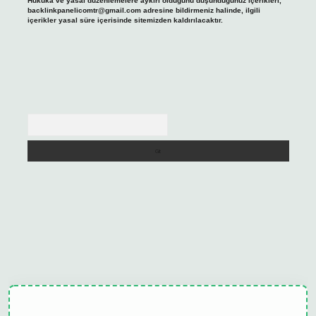
Hukuka ve yasal düzenlemelere aykırı olduğunu düşündüğünüz içerikleri,
backlinkpanelicomtr@gmail.com
adresine bildirmeniz halinde, ilgili
içerikler yasal süre içerisinde sitemizden kaldırılacaktır.
Arama
ulipbet güncel