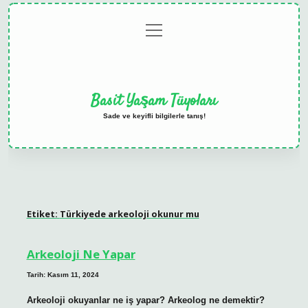
menüyü
Anasayfa
Gizlilik
Yasal
Hakkımızda
aç
Politikası
Uyarı
Basit Yaşam Tüyoları
Sade ve keyifli bilgilerle tanış!
Etiket:
Türkiyede arkeoloji okunur mu
Arkeoloji Ne Yapar
Tarih: Kasım 11, 2024
Arkeoloji okuyanlar ne iş yapar? Arkeolog ne demektir?