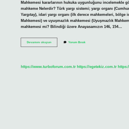
Mahkemesi kararlarının hukuka uygunluğunu incelemekle gö
mahkeme Nelerdir? Türk yargı sistemi; yargı organı (Cumhuri
Yargıtay), idari yargı organı (ilk derece mahkemeleri, bölge
Mahkemesi) ve uyuşmazlık mahkemesi (Uyuşmazlık Mahkemesi)
mahkemesi mi? Bilindiği üzere Anayasamızın 146, 154…
En
Devamını okuyun
Yorum Bırak
Yüksek
Idari
Mahkeme
Nedir
https://www.turboforum.com.tr
https://egetekiz.com.tr
https: