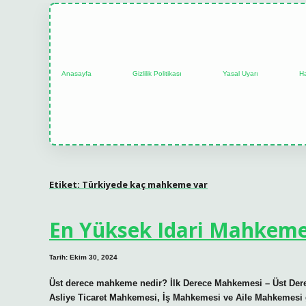
Anasayfa
Gizlilik Politikası
Yasal Uyarı
H
Etiket:
Türkiyede kaç mahkeme var
En Yüksek Idari Mahkeme
Tarih: Ekim 30, 2024
Üst derece mahkeme nedir? İlk Derece Mahkemesi – Üst De
Asliye Ticaret Mahkemesi, İş Mahkemesi ve Aile Mahkemesi g