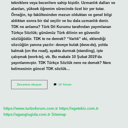
tekniklere veya becerilere sahip kişidir. Uzmanlık dalları ve
alanları, yüksek öğrenim sürecinde özel bir yer tutar.
Örneğin, tıp fakültesinden mezun olduktan ve genel bilgi
aldıktan sonra bir dal seçilir ve bu dala uzmanlık denir.
TDK ne anlama? Türk Dil Kurumu tarafından yayımlanan
Türkçe Sözlük; günümüz Türk dilinin en güvenilir
sözlüğüdür. TDK te ne demek? “Varlık” eki, eklendiği
sözcüğün yanına yazılır: deveye kulak (deve-de), yolda
kalmak (on the road), ayakta durmak (standing), işte
çalışmak (work-te), vb. Bu makale 10 Şubat 2019’da
yayınlanmıştır. TDK Türkçe Sözlük nere ne demek? Nere
kelimesinin güncel TDK sözlük…
Uzmanlık
Devamını okuyun
10 Yorum
Ne
Demek
Tdk
https://www.turboforum.com.tr
https://egetekiz.com.tr
https://agaoglugida.com.tr
Sitemap