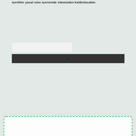
içerikler yasal süre içerisinde sitemizden kaldırılacaktır.
Arama
ulipbet güncel