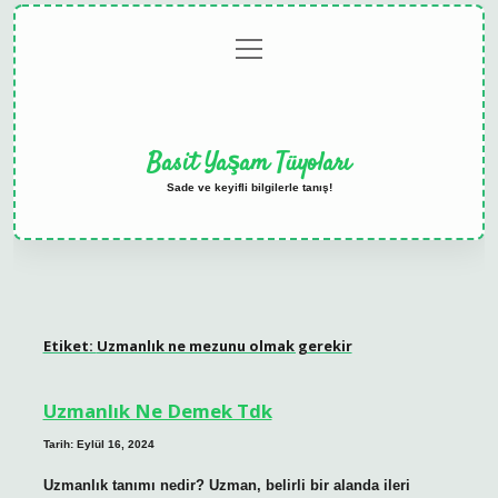
menüyü
Anasayfa
Gizlilik
Yasal
Hakkımızda
aç
Politikası
Uyarı
Basit Yaşam Tüyoları
Sade ve keyifli bilgilerle tanış!
Etiket:
Uzmanlık ne mezunu olmak gerekir
Uzmanlık Ne Demek Tdk
Tarih: Eylül 16, 2024
Uzmanlık tanımı nedir? Uzman, belirli bir alanda ileri