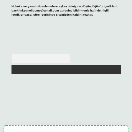
Hukuka ve yasal düzenlemelere aykırı olduğunu düşündüğünüz içerikleri,
backlinkpanelicomtr@gmail.com
adresine bildirmeniz halinde, ilgili
içerikler yasal süre içerisinde sitemizden kaldırılacaktır.
Arama
ulipbet güncel