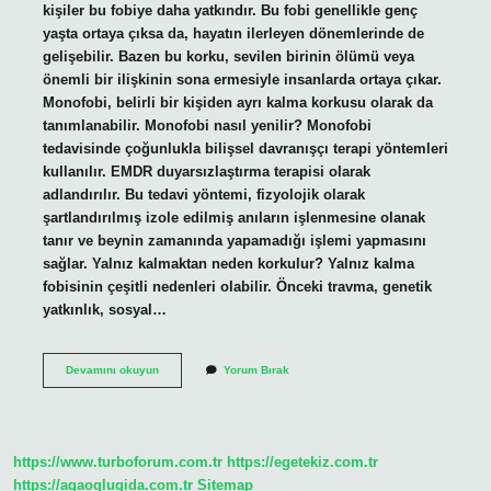
kişiler bu fobiye daha yatkındır. Bu fobi genellikle genç
yaşta ortaya çıksa da, hayatın ilerleyen dönemlerinde de
gelişebilir. Bazen bu korku, sevilen birinin ölümü veya
önemli bir ilişkinin sona ermesiyle insanlarda ortaya çıkar.
Monofobi, belirli bir kişiden ayrı kalma korkusu olarak da
tanımlanabilir. Monofobi nasıl yenilir? Monofobi
tedavisinde çoğunlukla bilişsel davranışçı terapi yöntemleri
kullanılır. EMDR duyarsızlaştırma terapisi olarak
adlandırılır. Bu tedavi yöntemi, fizyolojik olarak
şartlandırılmış izole edilmiş anıların işlenmesine olanak
tanır ve beynin zamanında yapamadığı işlemi yapmasını
sağlar. Yalnız kalmaktan neden korkulur? Yalnız kalma
fobisinin çeşitli nedenleri olabilir. Önceki travma, genetik
yatkınlık, sosyal…
Monofobi
Devamını okuyun
Yorum Bırak
Ne
Korkusu
https://www.turboforum.com.tr
https://egetekiz.com.tr
https://agaoglugida.com.tr
Sitemap