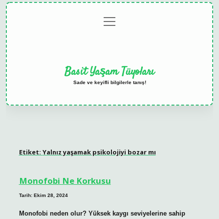
menüyü
Anasayfa
Gizlilik
Yasal
Hakkımızda
aç
Politikası
Uyarı
Basit Yaşam Tüyoları
Sade ve keyifli bilgilerle tanış!
Etiket:
Yalnız yaşamak psikolojiyi bozar mı
Monofobi Ne Korkusu
Tarih: Ekim 28, 2024
Monofobi neden olur? Yüksek kaygı seviyelerine sahip