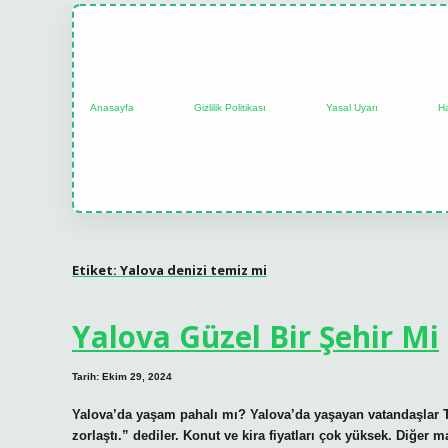
Anasayfa
Gizlilik Politikası
Yasal Uyarı
H
Etiket:
Yalova denizi temiz mi
Yalova Güzel Bir Şehir Mi
Tarih: Ekim 29, 2024
Yalova’da yaşam pahalı mı? Yalova’da yaşayan vatandaşlar TÜİ
zorlaştı.” dediler. Konut ve kira fiyatları çok yüksek. Diğer 