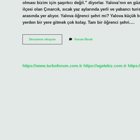
olması bizim için şaşırtıcı değil.” diyorlar. Yalova’nın en güz
ilçesi olan Çınarcık, sıcak yaz aylarında yerli ve yabancı turi
arasında yer alıyor. Yalova öğrenci şehri mi? Yalova küçük bi
yerden bir yere gitmek çok kolay. Tam bir öğrenci şehri.…
Yalova
Devamını okuyun
Yorum Bırak
Güzel
Bir
Şehir
Mi
https://www.turboforum.com.tr
https://egetekiz.com.tr
https: