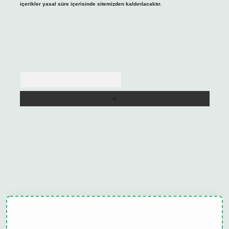
içerikler yasal süre içerisinde sitemizden kaldırılacaktır.
Arama
ulipbet güncel