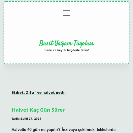
menüyü
Anasayfa
Gizlilik
Yasal
Hakkımızda
aç
Politikası
Uyarı
Basit Yaşam Tüyoları
Sade ve keyifli bilgilerle tanış!
Etiket:
Zifaf ve halvet nedir
Halvet Kaç Gün Sürer
Tarih: Eylül 27, 2024
Halvette 40 gün ne yapılır? İnzivaya çekilmek, tekkelerde