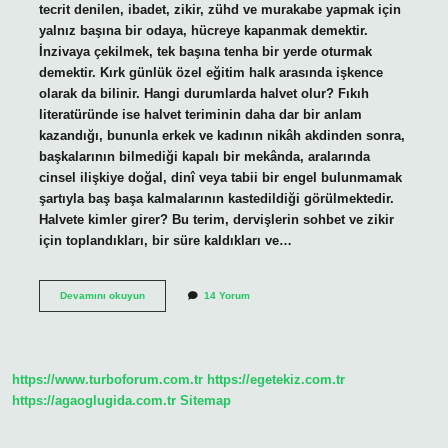
tecrit denilen, ibadet, zikir, zühd ve murakabe yapmak için
yalnız başına bir odaya, hücreye kapanmak demektir.
İnzivaya çekilmek, tek başına tenha bir yerde oturmak
demektir. Kırk günlük özel eğitim halk arasında işkence
olarak da bilinir. Hangi durumlarda halvet olur? Fıkıh
literatüründe ise halvet teriminin daha dar bir anlam
kazandığı, bununla erkek ve kadının nikâh akdinden sonra,
başkalarının bilmediği kapalı bir mekânda, aralarında
cinsel ilişkiye doğal, dinî veya tabii bir engel bulunmamak
şartıyla baş başa kalmalarının kastedildiği görülmektedir.
Halvete kimler girer? Bu terim, dervişlerin sohbet ve zikir
için toplandıkları, bir süre kaldıkları ve…
Halvet
Devamını okuyun
14 Yorum
Kaç
Gün
Sürer
https://www.turboforum.com.tr
https://egetekiz.com.tr
https://agaoglugida.com.tr
Sitemap