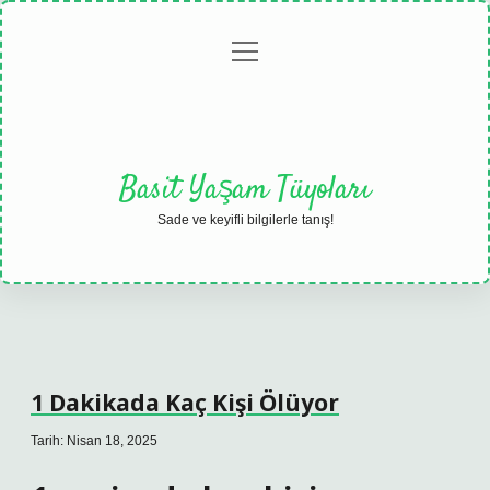
menüyü
Anasayfa
Gizlilik
Yasal
Hakkımızda
aç
Politikası
Uyarı
Basit Yaşam Tüyoları
Sade ve keyifli bilgilerle tanış!
1 Dakikada Kaç Kişi Ölüyor
Tarih: Nisan 18, 2025