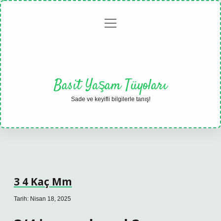
menüyü
Anasayfa
Gizlilik
Yasal
Hakkımızda
aç
Politikası
Uyarı
Basit Yaşam Tüyoları
Sade ve keyifli bilgilerle tanış!
3 4 Kaç Mm
Tarih: Nisan 18, 2025