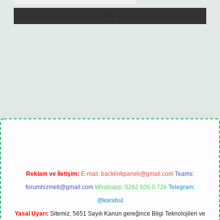
lexbet
tulipbet güncel
Reklam ve İletişim:
E-mail:
backlinkpaneli@gmail.com
Teams:
forumhizmeti@gmail.com
Whatsapp: 0262 606 0 726
Telegram:
@karabul
Yasal Uyarı:
Sitemiz, 5651 Sayılı Kanun gereğince Bilgi Teknolojileri ve