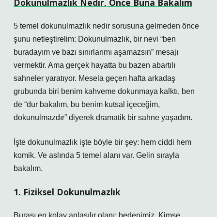
Dokunulmazlık Nedir, Önce Buna Bakalım
5 temel dokunulmazlık nedir sorusuna gelmeden önce
şunu netleştirelim: Dokunulmazlık, bir nevi “ben
buradayım ve bazı sınırlarımı aşamazsın” mesajı
vermektir. Ama gerçek hayatta bu bazen abartılı
sahneler yaratıyor. Mesela geçen hafta arkadaş
grubunda biri benim kahveme dokunmaya kalktı, ben
de “dur bakalım, bu benim kutsal içeceğim,
dokunulmazdır” diyerek dramatik bir sahne yaşadım.
İşte dokunulmazlık işte böyle bir şey: hem ciddi hem
komik. Ve aslında 5 temel alanı var. Gelin sırayla
bakalım.
1. Fiziksel Dokunulmazlık
Burası en kolay anlaşılır olanı: bedenimiz. Kimse