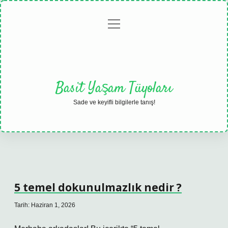
menüyü
Anasayfa
Gizlilik
Yasal
Hakkımızda
aç
Politikası
Uyarı
Basit Yaşam Tüyoları
Sade ve keyifli bilgilerle tanış!
5 temel dokunulmazlık nedir ?
Tarih: Haziran 1, 2026