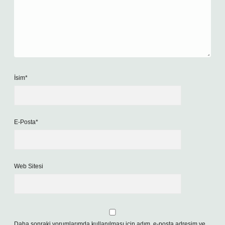
İsim*
E-Posta*
Web Sitesi
Daha sonraki yorumlarımda kullanılması için adım, e-posta adresim ve