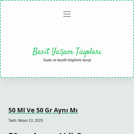
menüyü
Anasayfa
Gizlilik
Yasal
Hakkımızda
aç
Politikası
Uyarı
Basit Yaşam Tüyoları
Sade ve keyifli bilgilerle tanış!
50 Ml Ve 50 Gr Aynı Mı
Tarih: Mayıs 13, 2025