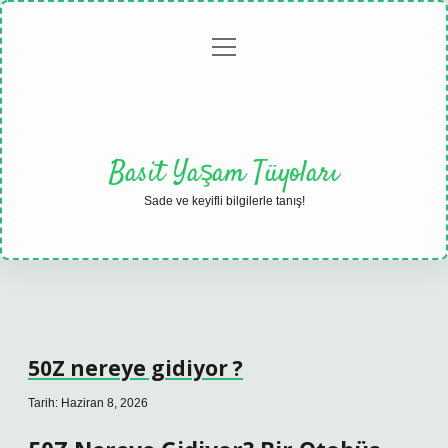
menüyü
Anasayfa
Gizlilik
Yasal
Hakkımızda
aç
Politikası
Uyarı
Basit Yaşam Tüyoları
Sade ve keyifli bilgilerle tanış!
50Z nereye gidiyor ?
Tarih: Haziran 8, 2026