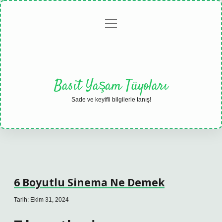
menüyü
Anasayfa
Gizlilik
Yasal
Hakkımızda
aç
Politikası
Uyarı
Basit Yaşam Tüyoları
Sade ve keyifli bilgilerle tanış!
6 Boyutlu Sinema Ne Demek
Tarih: Ekim 31, 2024