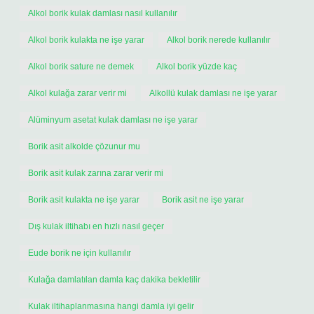
Alkol borik kulak damlası nasıl kullanılır
Alkol borik kulakta ne işe yarar
Alkol borik nerede kullanılır
Alkol borik sature ne demek
Alkol borik yüzde kaç
Alkol kulağa zarar verir mi
Alkollü kulak damlası ne işe yarar
Alüminyum asetat kulak damlası ne işe yarar
Borik asit alkolde çözunur mu
Borik asit kulak zarına zarar verir mi
Borik asit kulakta ne işe yarar
Borik asit ne işe yarar
Dış kulak iltihabı en hızlı nasıl geçer
Eude borik ne için kullanılır
Kulağa damlatılan damla kaç dakika bekletilir
Kulak iltihaplanmasına hangi damla iyi gelir