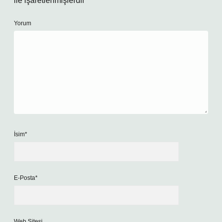
ile işaretlenmişlerdir
Yorum
İsim*
E-Posta*
Web Sitesi