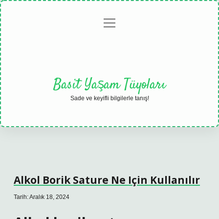
menüyü
Anasayfa
Gizlilik
Yasal
Hakkımızda
aç
Politikası
Uyarı
Basit Yaşam Tüyoları
Sade ve keyifli bilgilerle tanış!
Alkol Borik Sature Ne Için Kullanılır
Tarih: Aralık 18, 2024