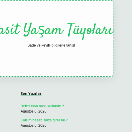
asit Yaşam Tüyoları
Sade ve keyifli bilgilerle tanış!
Sidebar
elexbet
tulipbet güncel
Son Yazılar
Better than nasıl kullanılır ?
Ağustos 6, 2026
Katılım hesabı faize girer mi ?
Ağustos 5, 2026