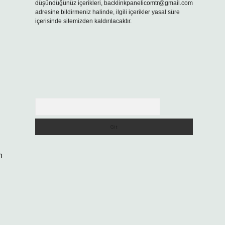
düşündüğünüz içerikleri,
backlinkpanelicomtr@gmail.com
adresine bildirmeniz halinde, ilgili içerikler yasal süre
içerisinde sitemizden kaldırılacaktır.
Arama
n