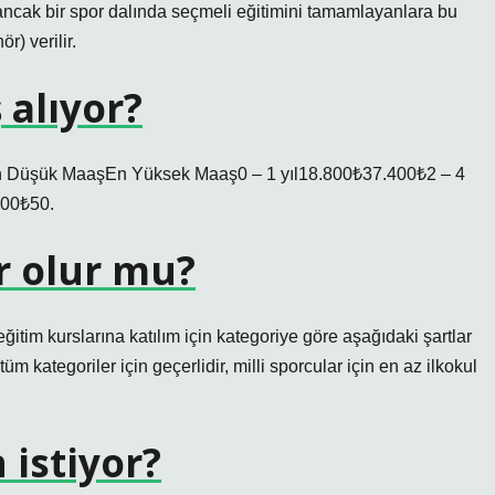
 ancak bir spor dalında seçmeli eğitimini tamamlayanlara bu
) verilir.
 alıyor?
 Düşük MaaşEn Yüksek Maaş0 – 1 yıl18.800₺37.400₺2 – 4
300₺50.
r olur mu?
eğitim kurslarına katılım için kategoriye göre aşağıdaki şartlar
tüm kategoriler için geçerlidir, milli sporcular için en az ilkokul
istiyor?