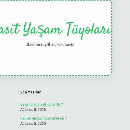
asit Yaşam Tüyoları
Sade ve keyifli bilgilerle tanış!
Sidebar
elexbet
tulipbet güncel
Son Yazılar
Better than nasıl kullanılır ?
Ağustos 6, 2026
Katılım hesabı faize girer mi ?
Ağustos 5, 2026