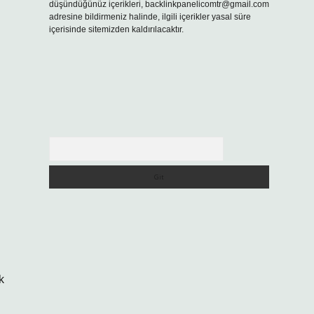
düşündüğünüz içerikleri,
backlinkpanelicomtr@gmail.com
adresine bildirmeniz halinde, ilgili içerikler yasal süre
içerisinde sitemizden kaldırılacaktır.
Arama
k