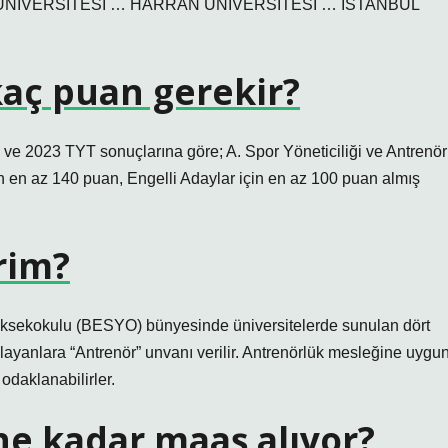
ÜNİVERSİTESİ … HARRAN ÜNİVERSİTESİ … İSTANBUL
kaç puan gerekir?
e 2023 TYT sonuçlarına göre; A. Spor Yöneticiliği ve Antrenör
in en az 140 puan, Engelli Adaylar için en az 100 puan almış
rim?
üksekokulu (BESYO) bünyesinde üniversitelerde sunulan dört
layanlara “Antrenör” unvanı verilir. Antrenörlük mesleğine uygu
 odaklanabilirler.
ne kadar maaş alıyor?