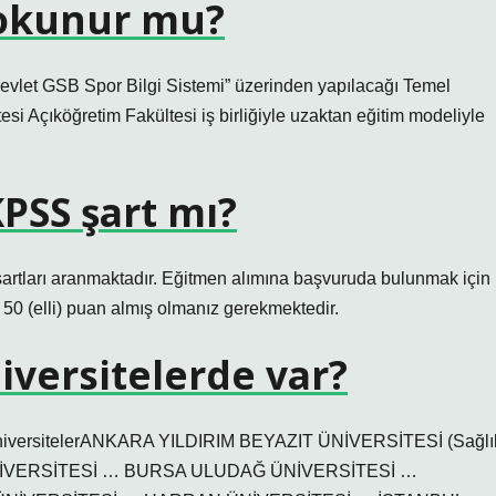
 okunur mu?
e-Devlet GSB Spor Bilgi Sistemi” üzerinden yapılacağı Temel
si Açıköğretim Fakültesi iş birliğiyle uzaktan eğitim modeliyle
PSS şart mı?
rtları aranmaktadır. Eğitmen alımına başvuruda bulunmak için
0 (elli) puan almış olmanız gerekmektedir.
iversitelerde var?
üm ÜniversitelerANKARA YILDIRIM BEYAZIT ÜNİVERSİTESİ (Sağlı
K ÜNİVERSİTESİ … BURSA ULUDAĞ ÜNİVERSİTESİ …