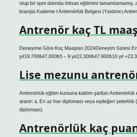
olup bir spor dalında ihtisas eğitimini tamamlamamış,
branşta Kademe I Antrenörlük Belgesi (Yardımcı Antrenör
Antrenör kaç TL maaş
Deneyime Göre Koç Maaşları 2024Deneyim Süresi En
yıl19.700₺47.000₺5 – 9 yıl22.300₺47.900₺10 yıl +23.
Lise mezunu antrenö
Antrenörlük eğitim kursuna katılım şartları Antrenörlük 
aranır: a. En az lise diploması veya eşdeğeri yeterlilik (
diploması).
Antrenörlük kaç puan 