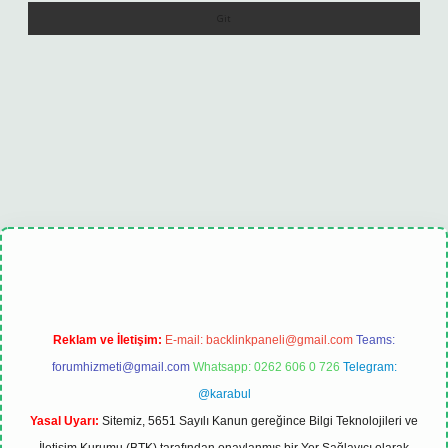
lexbet
tulipbet güncel
Reklam ve İletişim:
E-mail:
backlinkpaneli@gmail.com
Teams:
forumhizmeti@gmail.com
Whatsapp: 0262 606 0 726
Telegram:
@karabul
Yasal Uyarı:
Sitemiz, 5651 Sayılı Kanun gereğince Bilgi Teknolojileri ve