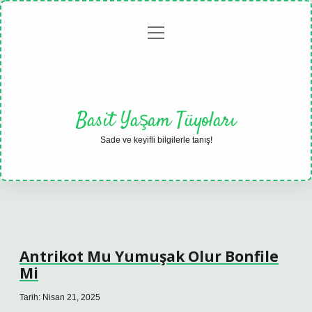
menüyü
Anasayfa
Gizlilik
Yasal
Hakkımızda
aç
Politikası
Uyarı
Basit Yaşam Tüyoları
Sade ve keyifli bilgilerle tanış!
Antrikot Mu Yumuşak Olur Bonfile
Mi
Tarih: Nisan 21, 2025