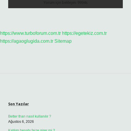
https://www.turboforum.com.tr
https://egetekiz.com.tr
https://agaoglugida.com.tr
Sitemap
Sidebar
Son Yazılar
Better than nasıl kullanılır ?
Ağustos 6, 2026
Katılım hesabı faize girer mi ?