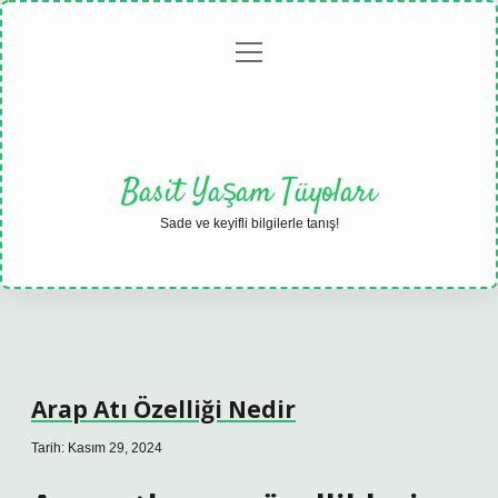
menüyü
Anasayfa
Gizlilik
Yasal
Hakkımızda
aç
Politikası
Uyarı
Basit Yaşam Tüyoları
Sade ve keyifli bilgilerle tanış!
Arap Atı Özelliği Nedir
Tarih: Kasım 29, 2024