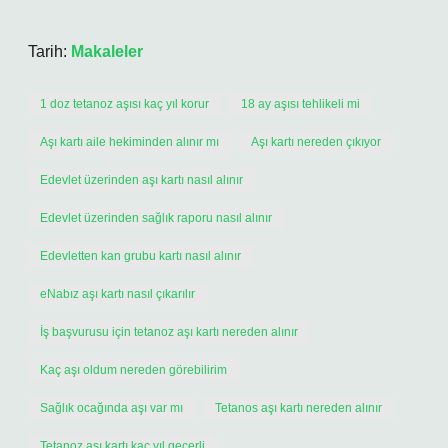
Tarih:
Makaleler
1 doz tetanoz aşısı kaç yıl korur
18 ay aşısı tehlikeli mi
Aşı kartı aile hekiminden alınır mı
Aşı kartı nereden çıkıyor
Edevlet üzerinden aşı kartı nasıl alınır
Edevlet üzerinden sağlık raporu nasıl alınır
Edevletten kan grubu kartı nasıl alınır
eNabız aşı kartı nasıl çıkarılır
İş başvurusu için tetanoz aşı kartı nereden alınır
Kaç aşı oldum nereden görebilirim
Sağlık ocağında aşı var mı
Tetanos aşı kartı nereden alınır
Tetanoz aşı kartı kaç yıl geçerli