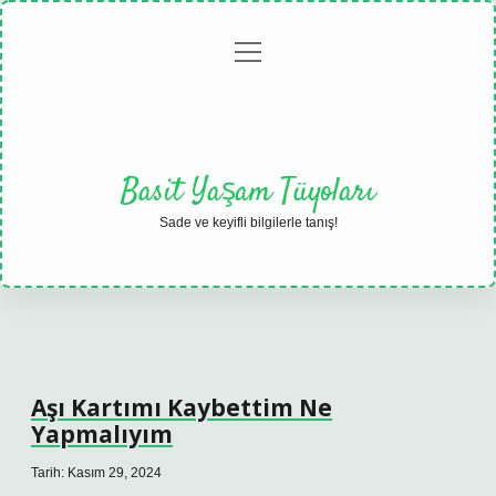
menüyü
Anasayfa
Gizlilik
Yasal
Hakkımızda
aç
Politikası
Uyarı
Basit Yaşam Tüyoları
Sade ve keyifli bilgilerle tanış!
Aşı Kartımı Kaybettim Ne
Yapmalıyım
Tarih: Kasım 29, 2024