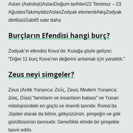
Aslan (Astroloji)AslanDoğum tarihleri22 Temmuz – 23
AğustosTakımyıldızAslanZodyak elementiAteşZodyak
dörtlüsüSabit5 satır daha
Burçların Efendisi hangi burç?
Zodyak’ın efendisi Kova’dır. Kulağa şöyle geliyor;
“Diğer 11 burç Kova’nın değerini anlamak için yaratıldı.”
Zeus neyi simgeler?
Zeus (Antik Yunanca: Ζεύς, Zeus; Modern Yunanca:
Δίας, Días) “tanrıların ve insanların babası” ve Yunan
mitolojisindeki en güçlü ve önemli tanrıdır. Roma’da
Jüpiter olarak da bilinir, gökyüzünün, şimşeğin ve gök
gürültüsünün tanrısıdır. Genellikle elinde bir şimşekle
tasvir edilir.