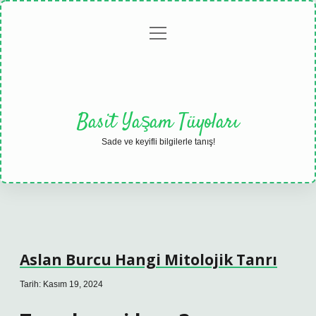
menüyü
Anasayfa
Gizlilik
Yasal
Hakkımızda
aç
Politikası
Uyarı
Basit Yaşam Tüyoları
Sade ve keyifli bilgilerle tanış!
Aslan Burcu Hangi Mitolojik Tanrı
Tarih: Kasım 19, 2024