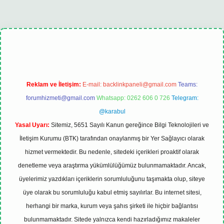
el
Reklam ve İletişim:
E-mail:
backlinkpaneli@gmail.com
Teams:
forumhizmeti@gmail.com
Whatsapp: 0262 606 0 726
Telegram:
@karabul
Yasal Uyarı:
Sitemiz, 5651 Sayılı Kanun gereğince Bilgi Teknolojileri ve
İletişim Kurumu (BTK) tarafından onaylanmış bir Yer Sağlayıcı olarak
hizmet vermektedir. Bu nedenle, sitedeki içerikleri proaktif olarak
denetleme veya araştırma yükümlülüğümüz bulunmamaktadır. Ancak,
üyelerimiz yazdıkları içeriklerin sorumluluğunu taşımakta olup, siteye
üye olarak bu sorumluluğu kabul etmiş sayılırlar. Bu internet sitesi,
herhangi bir marka, kurum veya şahıs şirketi ile hiçbir bağlantısı
bulunmamaktadır. Sitede yalnızca kendi hazırladığımız makaleler