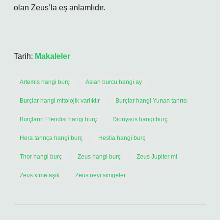
olan Zeus’la eş anlamlıdır.
Tarih:
Makaleler
Artemis hangi burç
Aslan burcu hangi ay
Burçlar hangi mitolojik varlıktır
Burçlar hangi Yunan tanrısı
Burçların Efendisi hangi burç
Dionysos hangi burç
Hera tanrıça hangi burç
Hestia hangi burç
Thor hangi burç
Zeus hangi burç
Zeus Jupiter mi
Zeus kime aşık
Zeus neyi simgeler