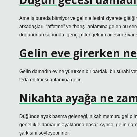
Ama iş burada bitmiyor ve gelin ailesini ziyarete gittiğ
arkadaşları, “affetme” ve “barış” anlamına gelen bu sem
düğününün sonunda, genç çiftler gelinin ailesini ziyare
Gelin eve girerken n
Gelin damadın evine yürürken bir bardak, bir sürahi veya
feda edilmesi anlamına gelir.
Nikahta ayağa ne zam
Düğünde ayak basma geleneği, nikah memuru gelip imza
genellikle damadın ayaklarına basar. Ayrıca, gelin dam
şarkısını söyleyebilirler.