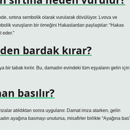
inde, sırtına sembolik olarak vurularak dövülüyor. Lvova ve
bolik vuruşların bir örneğini Hakaslardan paylaştılar: “Hakas
t eder.”
eden bardak kırar?
 bir tabak kırılır. Bu, damadın evindeki tüm eşyaların gelin için
an basılır?
lar atıldıktan sonra uygulanır. Damat imza atarken, gelin
adın ayağına basmayı unutursa, misafirler birlikte “Ayağına bas