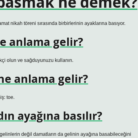
a basmak ne demek?
t nikah töreni sırasında birbirlerinin ayaklarına basıyor.
e anlama gelir?
ekçi olun ve sağduyunuzu kullanın.
e anlama gelir?
ş: toe.
n ayağına basılır?
linlerin değil damatların da gelinin ayağına basabileceğini