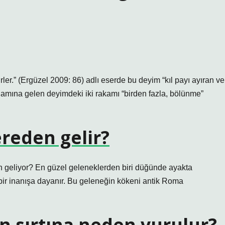
rler.” (Ergüzel 2009: 86) adlı eserde bu deyim “kıl payı ayıran ve
lamına gelen deyimdeki iki rakamı “birden fazla, bölünme”
reden gelir?
 geliyor? En güzel geleneklerden biri düğünde ayakta
 bir inanışa dayanır. Bu geleneğin kökeni antik Roma
 sırtına neden vurulur?