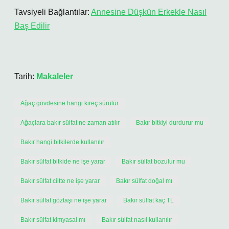
Tavsiyeli Bağlantılar:
Annesine Düşkün Erkekle Nasıl
Baş Edilir
Tarih:
Makaleler
Ağaç gövdesine hangi kireç sürülür
Ağaçlara bakır sülfat ne zaman atılır
Bakır bitkiyi durdurur mu
Bakır hangi bitkilerde kullanılır
Bakır sülfat bitkide ne işe yarar
Bakır sülfat bozulur mu
Bakır sülfat ciltte ne işe yarar
Bakır sülfat doğal mı
Bakır sülfat göztaşı ne işe yarar
Bakır sülfat kaç TL
Bakır sülfat kimyasal mı
Bakır sülfat nasıl kullanılır