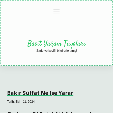
menüyü
Anasayfa
Gizlilik
Yasal
Hakkımızda
aç
Politikası
Uyarı
Basit Yaşam Tüyoları
Sade ve keyifli bilgilerle tanış!
Bakır Sülfat Ne Işe Yarar
Tarih: Ekim 11, 2024