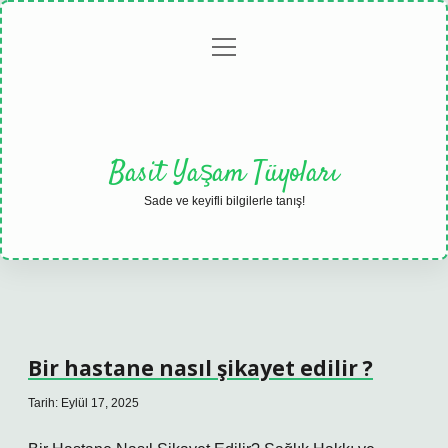
menüyü
Anasayfa
Gizlilik
Yasal
Hakkımızda
aç
Politikası
Uyarı
Basit Yaşam Tüyoları
Sade ve keyifli bilgilerle tanış!
Bir hastane nasıl şikayet edilir ?
Tarih: Eylül 17, 2025