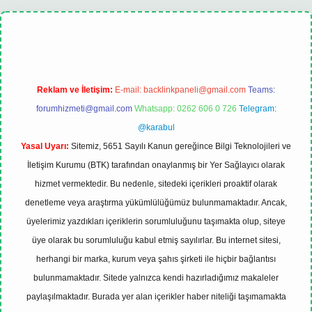
bet
tulipbet güncel
Reklam ve İletişim:
E-mail:
backlinkpaneli@gmail.com
Teams:
forumhizmeti@gmail.com
Whatsapp: 0262 606 0 726
Telegram:
@karabul
Yasal Uyarı:
Sitemiz, 5651 Sayılı Kanun gereğince Bilgi Teknolojileri ve
İletişim Kurumu (BTK) tarafından onaylanmış bir Yer Sağlayıcı olarak
hizmet vermektedir. Bu nedenle, sitedeki içerikleri proaktif olarak
denetleme veya araştırma yükümlülüğümüz bulunmamaktadır. Ancak,
üyelerimiz yazdıkları içeriklerin sorumluluğunu taşımakta olup, siteye
üye olarak bu sorumluluğu kabul etmiş sayılırlar. Bu internet sitesi,
herhangi bir marka, kurum veya şahıs şirketi ile hiçbir bağlantısı
bulunmamaktadır. Sitede yalnızca kendi hazırladığımız makaleler
paylaşılmaktadır. Burada yer alan içerikler haber niteliği taşımamakta