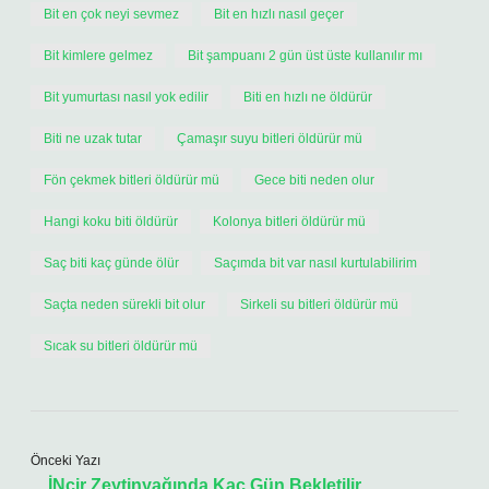
Bit en çok neyi sevmez
Bit en hızlı nasıl geçer
Bit kimlere gelmez
Bit şampuanı 2 gün üst üste kullanılır mı
Bit yumurtası nasıl yok edilir
Biti en hızlı ne öldürür
Biti ne uzak tutar
Çamaşır suyu bitleri öldürür mü
Fön çekmek bitleri öldürür mü
Gece biti neden olur
Hangi koku biti öldürür
Kolonya bitleri öldürür mü
Saç biti kaç günde ölür
Saçımda bit var nasıl kurtulabilirim
Saçta neden sürekli bit olur
Sirkeli su bitleri öldürür mü
Sıcak su bitleri öldürür mü
Önceki Yazı
İNcir Zeytinyağında Kaç Gün Bekletilir