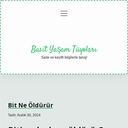
menüyü
Anasayfa
Gizlilik
Yasal
Hakkımızda
aç
Politikası
Uyarı
Basit Yaşam Tüyoları
Sade ve keyifli bilgilerle tanış!
Bit Ne Öldürür
Tarih: Aralık 30, 2024