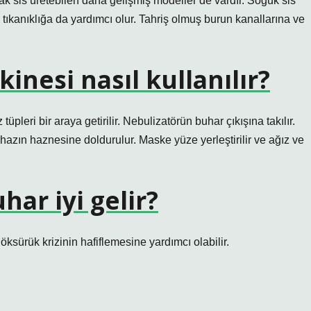
 sis üretebilen daha gelişmiş modeller de vardır. Soğuk sis
tıkanıklığa da yardımcı olur. Tahriş olmuş burun kanallarına ve
inesi nasıl kullanılır?
üpleri bir araya getirilir. Nebulizatörün buhar çıkışına takılır.
hazın haznesine doldurulur. Maske yüze yerleştirilir ve ağız ve
har iyi gelir?
sürük krizinin hafiflemesine yardımcı olabilir.