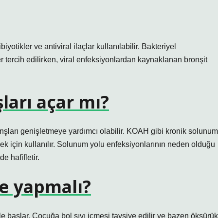
yotikler ve antiviral ilaçlar kullanılabilir. Bakteriyel
r tercih edilirken, viral enfeksiyonlardan kaynaklanan bronşit
ları açar mı?
nşları genişletmeye yardımcı olabilir. KOAH gibi kronik solunum
rmek için kullanılır. Solunum yolu enfeksiyonlarının neden olduğu
e hafifletir.
ne yapmalı?
yle başlar. Çocuğa bol sıvı içmesi tavsiye edilir ve bazen öksürük