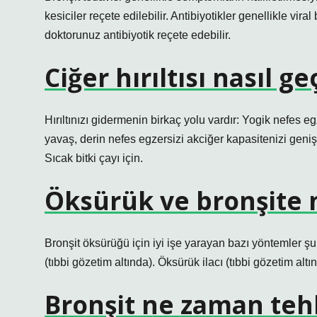
kesiciler reçete edilebilir. Antibiyotikler genellikle vir
doktorunuz antibiyotik reçete edebilir.
Ciğer hırıltısı nasıl ge
Hırıltınızı gidermenin birkaç yolu vardır: Yogik nefes eg
yavaş, derin nefes egzersizi akciğer kapasitenizi geniş
Sıcak bitki çayı için.
Öksürük ve bronşite ne
Bronşit öksürüğü için iyi işe yarayan bazı yöntemler ş
(tıbbi gözetim altında). Öksürük ilacı (tıbbi gözetim alt
Bronşit ne zaman tehl