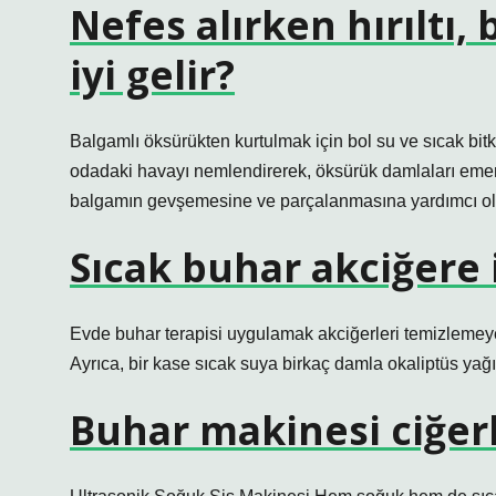
Nefes alırken hırıltı,
iyi gelir?
Balgamlı öksürükten kurtulmak için bol su ve sıcak bitki
odadaki havayı nemlendirerek, öksürük damlaları emerek 
balgamın gevşemesine ve parçalanmasına yardımcı ola
Sıcak buhar akciğere i
Evde buhar terapisi uygulamak akciğerleri temizlemeye
Ayrıca, bir kase sıcak suya birkaç damla okaliptüs yağ
Buhar makinesi ciğerle