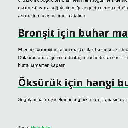
Ultrasonik Soğuk Sis Makinesi Hem soğuk hem de sıcak
makinesi ayrıca soğuk algınlığı ve gribin neden olduğu 
akciğerlere ulaşan nem faydalıdır.
Bronşit için buhar mak
Ellerinizi yıkadıktan sonra maske, ilaç haznesi ve cihaz t
Doktorun önerdiği miktarda ilaç hazırlandıktan sonra ci
burnu tamamen kapatır.
Öksürük için hangi bu
Soğuk buhar makineleri bebeğinizin rahatlamasına ve ök
Tarih:
Makaleler