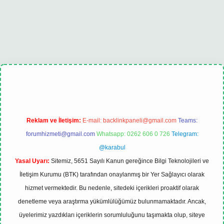
elexbet
tulipbet güncel
Reklam ve İletişim:
E-mail:
backlinkpaneli@gmail.com
Teams:
forumhizmeti@gmail.com
Whatsapp: 0262 606 0 726
Telegram:
@karabul
Yasal Uyarı:
Sitemiz, 5651 Sayılı Kanun gereğince Bilgi Teknolojileri ve
İletişim Kurumu (BTK) tarafından onaylanmış bir Yer Sağlayıcı olarak
hizmet vermektedir. Bu nedenle, sitedeki içerikleri proaktif olarak
denetleme veya araştırma yükümlülüğümüz bulunmamaktadır. Ancak,
üyelerimiz yazdıkları içeriklerin sorumluluğunu taşımakta olup, siteye