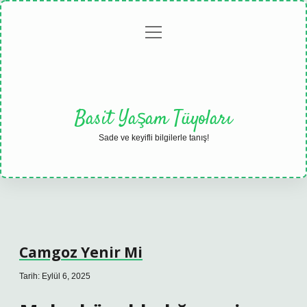
menüyü
Anasayfa
Gizlilik
Yasal
Hakkımızda
aç
Politikası
Uyarı
Basit Yaşam Tüyoları
Sade ve keyifli bilgilerle tanış!
Camgoz Yenir Mi
Tarih: Eylül 6, 2025