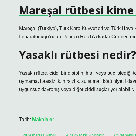
Mareşal rütbesi kime 
Mareşal (Türkiye), Türk Kara Kuvvetleri ve Türk Hava 
İmparatorluğu’ndan Üçüncü Reich’a kadar Cermen ordu
Yasaklı rütbesi nedir
Yasaklı rütbe, ciddi bir disiplin ihlali veya suç işlediği 
uymama, itaatsizlik, hırsızlık, suistimal, kötü niyetli da
uygunsuz davranış veya diğer ciddi suçlar yer alabilir.
Tarih:
Makaleler
2024 mareşal kimdir
Albay kaç kişiyi yönetir
Amiral hangi r