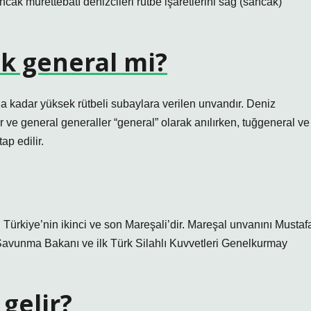
Sancak mürettebatı denizcileri rütbe işaretlerini sağ (sancak)
k general mi?
 kadar yüksek rütbeli subaylara verilen unvandır. Deniz
r ve general generaller “general” olarak anılırken, tuğgeneral ve
ap edilir.
Türkiye’nin ikinci ve son Mareşali’dir. Mareşal unvanını Mustaf
Savunma Bakanı ve ilk Türk Silahlı Kuvvetleri Genelkurmay
gelir?