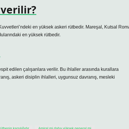
verilir?
Kuvvetleri’ndeki en yüksek askeri rütbedir. Mareşal, Kutsal Rom
larındaki en yüksek rütbedir.
?
tespit edilen çalışanlara verilir. Bu ihlaller arasında kurallara
vranış, askeri disiplin ihlalleri, uygunsuz davranış, mesleki
ütbenin karşılığıdır
Amiral mi daha yüksek general mi