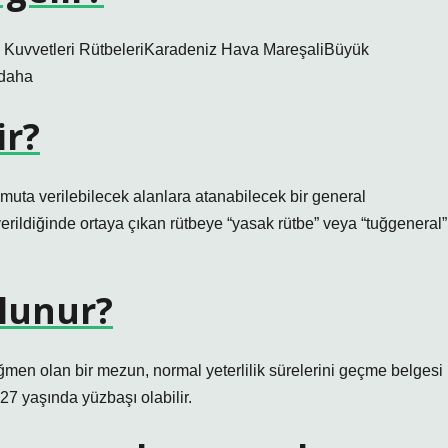
hlı Kuvvetleri RütbeleriKaradeniz Hava MareşaliBüyük
 daha
ir?
ta verilebilecek alanlara atanabilecek bir general
rildiğinde ortaya çıkan rütbeye “yasak rütbe” veya “tuğgeneral”
olunur?
en olan bir mezun, normal yeterlilik sürelerini geçme belgesi
27 yaşında yüzbaşı olabilir.