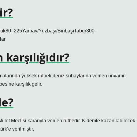
ir?
ölük80–225Yarbay/Yüzbaşı/BinbaşıTabur300–
lar
karşılığıdır?
alarında yüksek rütbeli deniz subaylarına verilen unvanın
esine karşılık gelir.
de?
let Meclisi kararıyla verilen rütbedir. Kıdemle kazanılabilecek
rk’e verilmiştir.