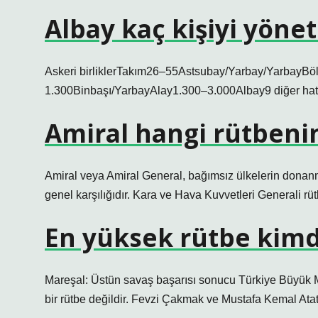
Albay kaç kişiyi yönet
Askeri birliklerTakım26–55Astsubay/Yarbay/YarbayB
1.300Binbaşı/YarbayAlay1.300–3.000Albay9 diğer hat
Amiral hangi rütbenin 
Amiral veya Amiral General, bağımsız ülkelerin donanm
genel karşılığıdır. Kara ve Hava Kuvvetleri Generali rütb
En yüksek rütbe kim
Mareşal: Üstün savaş başarısı sonucu Türkiye Büyük Mil
bir rütbe değildir. Fevzi Çakmak ve Mustafa Kemal Atatü