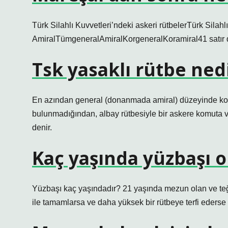
Türk Silahlı Kuvvetleri’ndeki askeri rütbelerTürk Sila
AmiralTümgeneralAmiralKorgeneralKoramiral41 satır
Tsk yasaklı rütbe ned
En azından general (donanmada amiral) düzeyinde komu
bulunmadığından, albay rütbesiyle bir askere komuta ve
denir.
Kaç yaşında yüzbaşı 
Yüzbaşı kaç yaşındadır? 21 yaşında mezun olan ve teğm
ile tamamlarsa ve daha yüksek bir rütbeye terfi ederse 