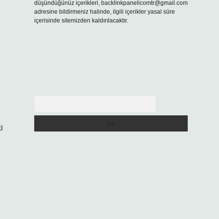
düşündüğünüz içerikleri,
backlinkpanelicomtr@gmail.com
adresine bildirmeniz halinde, ilgili içerikler yasal süre
içerisinde sitemizden kaldırılacaktır.
Arama
i