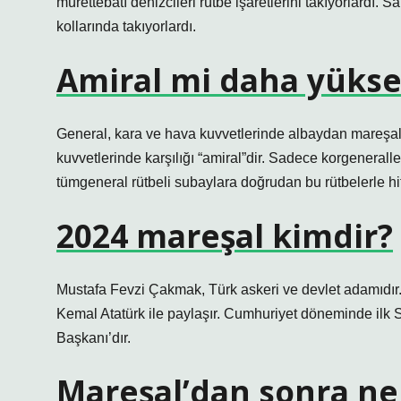
mürettebatı denizcileri rütbe işaretlerini takıyorlardı. 
kollarında takıyorlardı.
Amiral mi daha yükse
General, kara ve hava kuvvetlerinde albaydan mareşala
kuvvetlerinde karşılığı “amiral”dir. Sadece korgeneralle
tümgeneral rütbeli subaylara doğrudan bu rütbelerle hit
2024 mareşal kimdir?
Mustafa Fevzi Çakmak, Türk askeri ve devlet adamıdır. 
Kemal Atatürk ile paylaşır. Cumhuriyet döneminde ilk 
Başkanı’dır.
Mareşal’dan sonra ne 