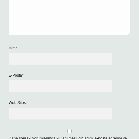
İsim*
E-Posta*
Web Sitesi
Daha sonraki yorumlarımda kullanılması için adım, e-posta adresim ve