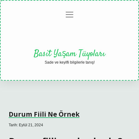
menüyü
Anasayfa
Gizlilik
Yasal
Hakkımızda
aç
Politikası
Uyarı
Basit Yaşam Tüyoları
Sade ve keyifli bilgilerle tanış!
Durum Fiili Ne Örnek
Tarih: Eylül 21, 2024