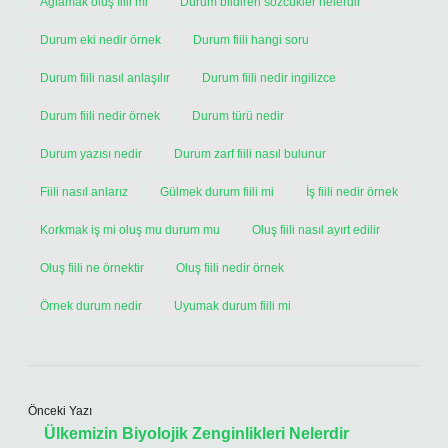
Ağlamak oluş fiili mi
Durum bildiren sözcükler nelerdir
Durum eki nedir örnek
Durum fiili hangi soru
Durum fiili nasıl anlaşılır
Durum fiili nedir ingilizce
Durum fiili nedir örnek
Durum türü nedir
Durum yazısı nedir
Durum zarf fiili nasıl bulunur
Fiili nasıl anlarız
Gülmek durum fiili mi
İş fiili nedir örnek
Korkmak iş mi oluş mu durum mu
Oluş fiili nasıl ayırt edilir
Oluş fiili ne örnektir
Oluş fiili nedir örnek
Örnek durum nedir
Uyumak durum fiili mi
Önceki Yazı
Ülkemizin Biyolojik Zenginlikleri Nelerdir