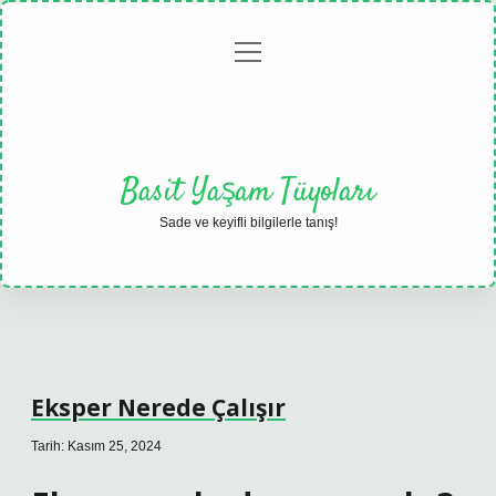
menüyü
Anasayfa
Gizlilik
Yasal
Hakkımızda
aç
Politikası
Uyarı
Basit Yaşam Tüyoları
Sade ve keyifli bilgilerle tanış!
Eksper Nerede Çalışır
Tarih: Kasım 25, 2024