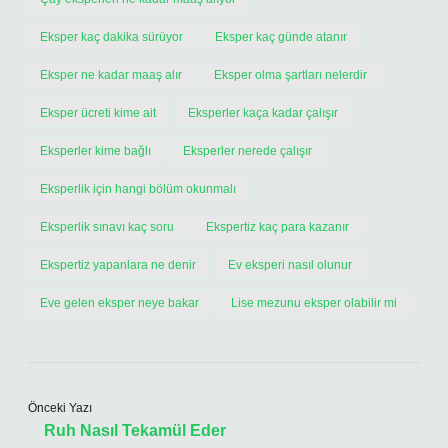
Eksper kaç dakika sürüyor
Eksper kaç günde atanır
Eksper ne kadar maaş alır
Eksper olma şartları nelerdir
Eksper ücreti kime ait
Eksperler kaça kadar çalışır
Eksperler kime bağlı
Eksperler nerede çalışır
Eksperlik için hangi bölüm okunmalı
Eksperlik sınavı kaç soru
Ekspertiz kaç para kazanır
Ekspertiz yapanlara ne denir
Ev eksperi nasıl olunur
Eve gelen eksper neye bakar
Lise mezunu eksper olabilir mi
Önceki Yazı
Ruh Nasıl Tekamül Eder