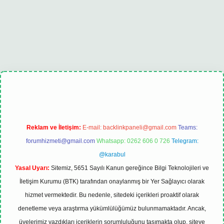
üncel
Reklam ve İletişim:
E-mail:
backlinkpaneli@gmail.com
Teams:
forumhizmeti@gmail.com
Whatsapp: 0262 606 0 726
Telegram:
@karabul
Yasal Uyarı:
Sitemiz, 5651 Sayılı Kanun gereğince Bilgi Teknolojileri ve
İletişim Kurumu (BTK) tarafından onaylanmış bir Yer Sağlayıcı olarak
hizmet vermektedir. Bu nedenle, sitedeki içerikleri proaktif olarak
denetleme veya araştırma yükümlülüğümüz bulunmamaktadır. Ancak,
üyelerimiz yazdıkları içeriklerin sorumluluğunu taşımakta olup, siteye