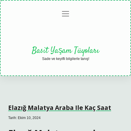
menüyü
Anasayfa
Gizlilik
Yasal
Hakkımızda
aç
Politikası
Uyarı
Basit Yaşam Tüyoları
Sade ve keyifli bilgilerle tanış!
Elazığ Malatya Araba Ile Kaç Saat
Tarih: Ekim 10, 2024