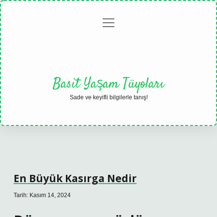
menüyü
Anasayfa
Gizlilik
Yasal
Hakkımızda
aç
Politikası
Uyarı
Basit Yaşam Tüyoları
Sade ve keyifli bilgilerle tanış!
En Büyük Kasırga Nedir
Tarih: Kasım 14, 2024