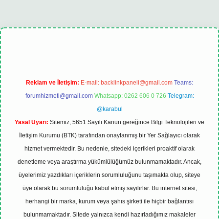
t
tulipbet güncel
Reklam ve İletişim:
E-mail:
backlinkpaneli@gmail.com
Teams:
forumhizmeti@gmail.com
Whatsapp: 0262 606 0 726
Telegram:
@karabul
Yasal Uyarı:
Sitemiz, 5651 Sayılı Kanun gereğince Bilgi Teknolojileri ve
İletişim Kurumu (BTK) tarafından onaylanmış bir Yer Sağlayıcı olarak
hizmet vermektedir. Bu nedenle, sitedeki içerikleri proaktif olarak
denetleme veya araştırma yükümlülüğümüz bulunmamaktadır. Ancak,
üyelerimiz yazdıkları içeriklerin sorumluluğunu taşımakta olup, siteye
üye olarak bu sorumluluğu kabul etmiş sayılırlar. Bu internet sitesi,
herhangi bir marka, kurum veya şahıs şirketi ile hiçbir bağlantısı
bulunmamaktadır. Sitede yalnızca kendi hazırladığımız makaleler