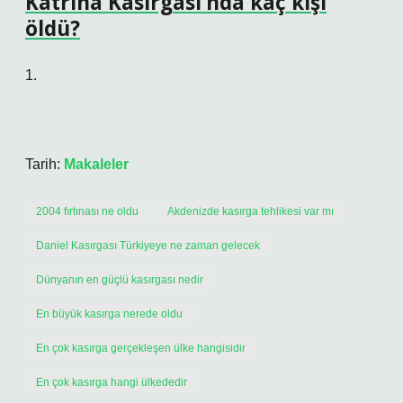
Katrina Kasırgası’nda kaç kişi
öldü?
1.
Tarih:
Makaleler
2004 fırtınası ne oldu
Akdenizde kasırga tehlikesi var mı
Daniel Kasırgası Türkiyeye ne zaman gelecek
Dünyanın en güçlü kasırgası nedir
En büyük kasırga nerede oldu
En çok kasırga gerçekleşen ülke hangisidir
En çok kasırga hangi ülkededir